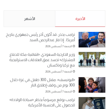
.وقفة احتجاجية رمزية
.كامل فرحان العنزي معتصم
لـ”#البدون” في ساحة الإرادة 4-
من البدون: ما تخافون من الله ..
5-2019.
نبيع مخدرات يعني ولا خمر؟!.
الأحد 5 مايو 2019
الأخيرة
الأحد 5 مايو 2019
الأشهر
ترامب يحذر: قد أكون آخر رئيس جمهوري بتاريخ
أمريكا.. إذا فاز عبدالرحمن السيد
الجمعة 7 أغسطس 2026
وزير الخارجية السعودي: «اتفاقية مكة للدفاع
المشترك» تجسد عمق العلاقات الاستراتيجية
مع تركيا وباكستان
الجمعة 7 أغسطس 2026
«اليونيسف»: مقتل 300 طفل في غزة خلال
300 يوم من وقف إطلاق النار
الجمعة 7 أغسطس 2026
ترامب يوقع مرسوماً يحظر «سياحة الولادة»
للحصول على الجنسية الأمريكية