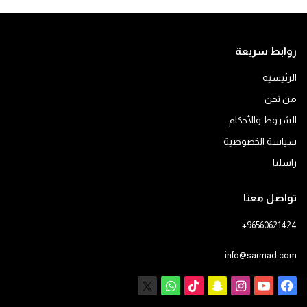
روابط سريعة
الرئيسية
من نحن
الشروط والأحكام
سياسة الخصوصية
راسلنا
تواصل معنا
+96560621424
info@sarmad.com
فيسبوك
يوتيوب
انستقرام
سناب
‫TikTok
X
واتساب
تشات