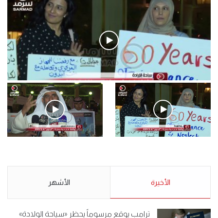
فيديو
.وقفة احتجاجية رمزية لـ”#البدون” في ساحة الإرادة 4-5-2019.
الأحد 5 مايو 2019
.وقفة احتجاجية رمزية
.كامل فرحان العنزي معتصم
لـ”#البدون” في ساحة الإرادة 4-
من البدون: ما تخافون من الله ..
5-2019.
نبيع مخدرات يعني ولا خمر؟!.
الأحد 5 مايو 2019
الأخيرة
الأحد 5 مايو 2019
الأشهر
ترامب يوقع مرسوماً يحظر «سياحة الولادة»