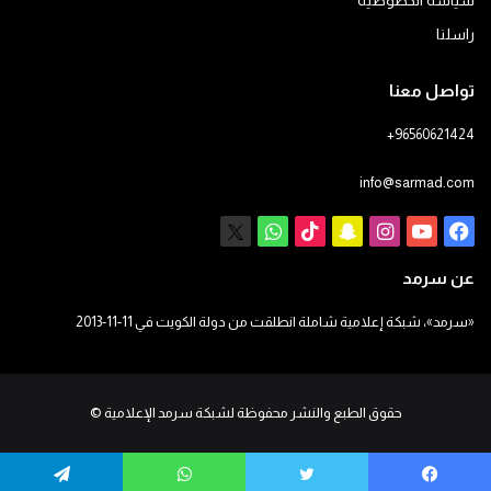
سياسة الخصوصية
راسلنا
تواصل معنا
+96560621424
info@sarmad.com
فيسبوك
يوتيوب
انستقرام
سناب
‫TikTok
X
واتساب
تشات
عن سرمد
«سرمد»، شبكة إعلامية شاملة انطلقت من دولة الكويت في 11-11-2013
حقوق الطبع والنشر محفوظة لشبكة سرمد الإعلامية
©