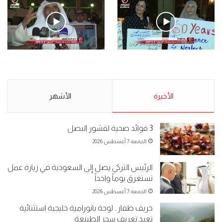
.وقفة احتجاجية رمزية لـ”#البدون” في ساحة الإرادة 4-5-2019.
الأحد 5 مايو 2019
.وقفة احتجاجية رمزية
.كامل فرحان العنزي معتصم
لـ”#البدون” في ساحة الإرادة 4-
من البدون: ما تخافون من الله ..
5-2019.
نبيع مخدرات يعني ولا خمر؟!.
الأحد 5 مايو 2019
الأخيرة
الأحد 5 مايو 2019
الأشهر
3 فوائد صحية لقشور البصل
الجمعة 7 أغسطس 2026
الرئيس التركي يصل إلى السعودية في زيارة عمل
تستغرق يوماً واحداً
الجمعة 7 أغسطس 2026
خريف ظفار.. لوحة بانورامية خليجية استثنائية
تعيد تعريف سحر الطبيعة