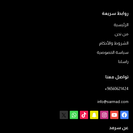
روابط سريعة
الرئيسية
من نحن
الشروط والأحكام
سياسة الخصوصية
راسلنا
تواصل معنا
+96560621424
info@sarmad.com
فيسبوك
يوتيوب
انستقرام
سناب
‫TikTok
X
واتساب
تشات
عن سرمد