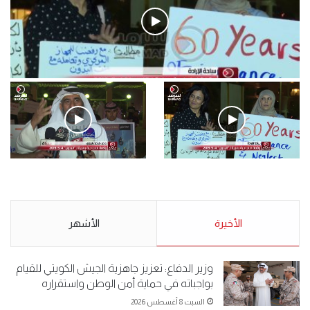
فيديو
.وقفة احتجاجية رمزية لـ”#البدون” في ساحة الإرادة 4-5-2019.
الأحد 5 مايو 2019
.وقفة احتجاجية رمزية
.كامل فرحان العنزي معتصم
لـ”#البدون” في ساحة الإرادة 4-
من البدون: ما تخافون من الله ..
5-2019.
نبيع مخدرات يعني ولا خمر؟!.
الأحد 5 مايو 2019
الأخيرة
الأحد 5 مايو 2019
الأشهر
وزير الدفاع: تعزيز جاهزية الجيش الكويتي للقيام
بواجباته في حماية أمن الوطن واستقراره
السبت 8 أغسطس 2026