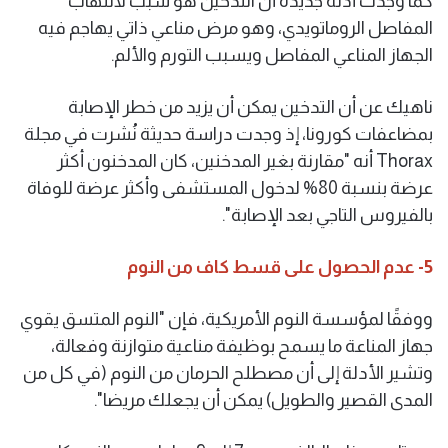
كما وجدت أدلة جديدة أن التدخين هو سبب لالتهاب
المفاصل الروماتويدي، وهو مرض مناعي ذاتي يهاجم فيه
الجهاز المناعي المفاصل ويسبب التورم والألم.
ناهيك عن أن التدخين يمكن أن يزيد من خطر الإصابة
بمضاعفات كورونا، إذ وجدت دراسة حديثة نُشرت في مجلة
Thorax أنه "مقارنة بغير المدخنين، كان المدخنون أكثر
عرضة بنسبة 80% لدخول المستشفى وأكثر عرضة للوفاة
بالفيروس التاجي بعد الإصابة".
5- عدم الحصول على قسط كاف من النوم
ووفقًا لمؤسسة النوم الأمريكية، فإن "النوم المتسق يقوي
جهاز المناعة ما يسمح بوظيفة مناعية متوازنة وفعالة،
وتشير الأدلة إلى أن مصطلح الحرمان من النوم (في كل من
المدى القصير والطويل) يمكن أن يجعلك مريضا".