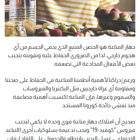
جهاز المناعة هو الحصن المنيع الذي يحمي الجسم من أي
هجوم خارجي، لذا من الضروري الحفاظ عليه وتقويته بتجنب
بعض الأفعال المخادعة التي تضعفه.
ورغم إدراكنا لأهمية أنظمتنا المناعية في الحفاظ على صحتنا
ومقاومة أي غزاة خارجيين مثل البكتيريا والفيروسات
والسموم وغيرها، فإن المناعة اكتسبت أهمية مضاعفة
منذ تفشي جائحة كورونا المستجد.
صحيح أن امتلاك جهاز مناعة قوي وحده لا يكفي لتجنب
فيروس "كوفيد-19" ويجب تدعيمه بسلوكيات أخرى (التباعد
الاجتماعي، غسل اليدين بانتظام والحصول على اللقاح)، فإن