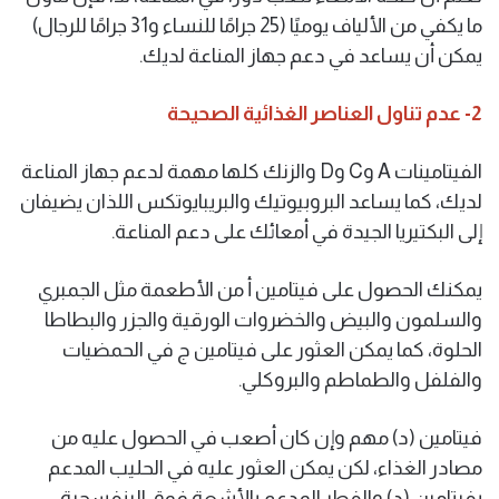
ما يكفي من الألياف يوميًا (25 جرامًا للنساء و31 جرامًا للرجال)
يمكن أن يساعد في دعم جهاز المناعة لديك.
2- عدم تناول العناصر الغذائية الصحيحة
الفيتامينات A وC وD والزنك كلها مهمة لدعم جهاز المناعة
لديك، كما يساعد البروبيوتيك والبريبايوتكس اللذان يضيفان
إلى البكتيريا الجيدة في أمعائك على دعم المناعة.
يمكنك الحصول على فيتامين أ من الأطعمة مثل الجمبري
والسلمون والبيض والخضروات الورقية والجزر والبطاطا
الحلوة، كما يمكن العثور على فيتامين ج في الحمضيات
والفلفل والطماطم والبروكلي.
فيتامين (د) مهم وإن كان أصعب في الحصول عليه من
مصادر الغذاء، لكن يمكن العثور عليه في الحليب المدعم
بفيتامين (د) والفطر المدعم بالأشعة فوق البنفسجية