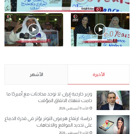
فيديو
.وقفة احتجاجية رمزية لـ”#البدون” في ساحة الإرادة 4-5-2019.
الأحد 5 مايو 2019
.وقفة احتجاجية رمزية
.كامل فرحان العنزي معتصم
لـ”#البدون” في ساحة الإرادة 4-
من البدون: ما تخافون من الله ..
5-2019.
نبيع مخدرات يعني ولا خمر؟!.
الأحد 5 مايو 2019
الأخيرة
الأحد 5 مايو 2019
الأشهر
وزير خارجية إيران: لا توجد محادثات مع أميركا ما
دامت تنتهك الاتفاق المؤقت
الأحد 9 أغسطس 2026
دراسة: ارتفاع هرمون التوتر يؤثر في قدرة الدماغ
على تحديد المواقع والاتجاهات
الأحد 9 أغسطس 2026