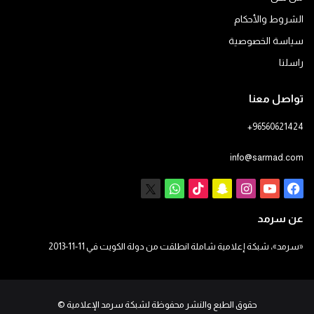
الشروط والأحكام
سياسة الخصوصية
راسلنا
تواصل معنا
+96560621424
info@sarmad.com
فيسبوك
يوتيوب
انستقرام
سناب
‫TikTok
X
واتساب
تشات
عن سرمد
«سرمد»، شبكة إعلامية شاملة انطلقت من دولة الكويت في 11-11-2013
حقوق الطبع والنشر محفوظة لشبكة سرمد الإعلامية
©