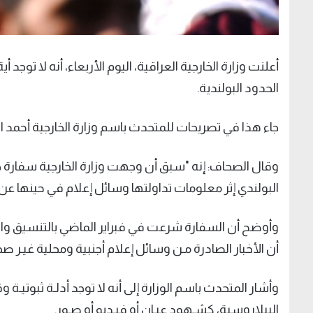
أعلنت وزارة الخارجية العراقية، اليوم الأربعاء، أنه لا توج
الحدود البولندية.
جاء هذا في تصريحات للمتحدث باسم وزارة الخارجية أحمد ال
وقال الصحاف: إنه "سبق أن وجهت وزارة الخارجية سفارة 
البولندي إثر معلومات تداولتها وسائل إعلام في حينها ع
وأوضح أن السفارة شرعت في فبراير الماضي بالتنسيق وال
أن الأخبار الصادرة مـن وسائل إعلام أجنبية ومحلية غيـر صح
وأشار المتحدث باسم الوزارة إلى أنه لا توجد أدلـة ثبوتيـة 
البيلاروسية، كشـهود عيـان أو فيـديو أو صـور.