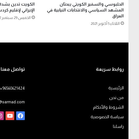
الحلبوسي والسفير الكويتي يبحثان
الكويت تدين بشدة
المشهد السياسي والانتخابات النيابية في
الإيراني لإقليم كرد
العراق
الخميس 29 سبتمبر 2022
الثلاثاء 5 أكتوبر 2021
روابط سريعة
تواصل معنا
الرئيسية
+96560621424
من نحن
o@sarmad.com
الشروط والأحكام
فيسبوك
يوت
سياسة الخصوصية
راسلنا