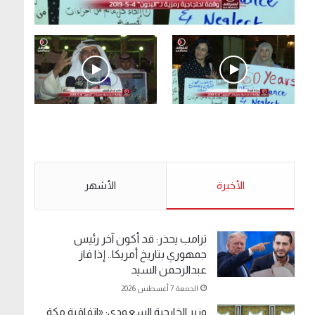
.وقفة احتجاجية رمزية لـ”#البدون” في ساحة الإرادة
4-5-2019.
الأحد 5 مايو 2019
.وقفة احتجاجية رمزية
.كامل فرحان العنزي
لـ”#البدون” في ساحة الإرادة
معتصم من البدون: ما
4-5-2019.
تخافون من الله .. نبيع
مخدرات يعني ولا خمر؟!.
الأحد 5 مايو 2019
الأخيرة
الأحد 5 مايو 2019
الأشهر
ترامب يحذر: قد أكون آخر رئيس
جمهوري بتاريخ أمريكا.. إذا فاز
عبدالرحمن السيد
الجمعة 7 أغسطس 2026
وزير الخارجية السعودي: «اتفاقية مكة