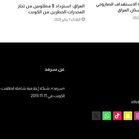
 الاستهداف الصاروخي
العراق: استرداد 8 مطلوبين من تجار
ستان العراق
المخدرات الخطرين من الكويت
الثلاثاء 7 يناير 2025
عن سرمد
«سرمد»، شبكة إعلامية شاملة انطلقت م
الكويت في 11-11-2013
inf
يوب
انستقرام
سناب
‫TikTok
X
واتساب
تشات