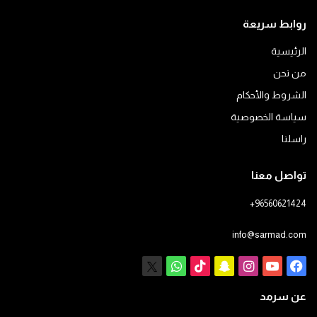
روابط سريعة
الرئيسية
من نحن
الشروط والأحكام
سياسة الخصوصية
راسلنا
تواصل معنا
+96560621424
info@sarmad.com
فيسبوك
يوتيوب
انستقرام
سناب
‫TikTok
X
واتساب
تشات
عن سرمد