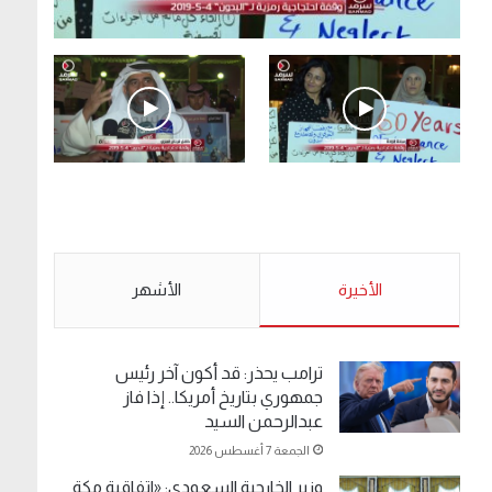
.وقفة احتجاجية رمزية لـ”#البدون” في ساحة الإرادة
4-5-2019.
الأحد 5 مايو 2019
.وقفة احتجاجية رمزية
.كامل فرحان العنزي
لـ”#البدون” في ساحة الإرادة
معتصم من البدون: ما
4-5-2019.
تخافون من الله .. نبيع
مخدرات يعني ولا خمر؟!.
الأحد 5 مايو 2019
الأخيرة
الأحد 5 مايو 2019
الأشهر
ترامب يحذر: قد أكون آخر رئيس
جمهوري بتاريخ أمريكا.. إذا فاز
عبدالرحمن السيد
الجمعة 7 أغسطس 2026
وزير الخارجية السعودي: «اتفاقية مكة