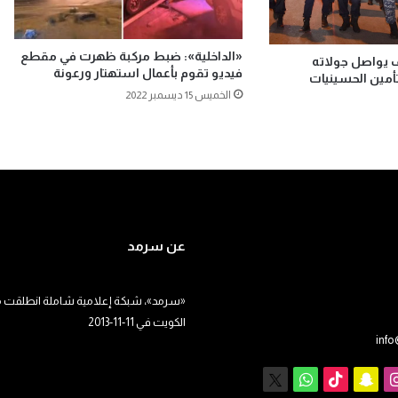
«الداخلية»: ضبط مركبة ظهرت في مقطع
ف يواصل جولاته
فيديو تقوم بأعمال استهتار ورعونة
أمين الحسينيات
الخميس 15 ديسمبر 2022
عن سرمد
«سرمد»، شبكة إعلامية شاملة انطلقت م
الكويت في 11-11-2013
inf
يوب
انستقرام
سناب
‫TikTok
X
واتساب