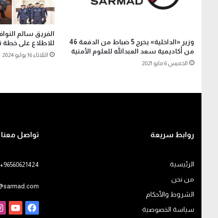
الفريق سالم النوا
وزير «الداخلية» يخرج 5 ضباط من الدفعة 46
للاطلاع على خطة ت
من أكاديمية سعد العبدالله للعلوم الأمنية
الثلاثاء 16 يوليو 2024
الخميس 6 مايو 2021
روابط سريعة
تواصل معنا
الرئيسية
+96560621424
من نحن
o@sarmad.com
الشروط والأحكام
فيسبوك
يوت
سياسة الخصوصية