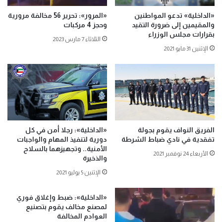
«الداخلية» تدعو المواطنين
«المرور»: تحرير 56 مخالفة مرورية
والمقيمين إلى ضرورة التقيد
وحجز 4 مركبات
بقرارات مجلس الوزراء
الثلاثاء 7 مارس 2023
الإثنين 31 مايو 2021
الفريق النواف يقوم بجولة
«الداخلية»: رجلا أمن في كل
تفقدية في نادي ضباط الشرطة
دورية لتنفيذ المهام والواجبات
الأمنية.. وتجهيزهما بالسلاح
الأربعاء 24 نوفمبر 2021
والذخيرة
الإثنين 5 يوليو 2021
«الداخلية»: ضبط وإغلاق فوري
لمصنع مخالف يقوم بتصنيع
العوادم المخالفة