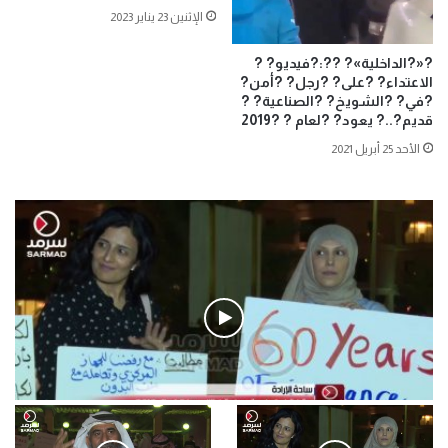
الإثنين 23 يناير 2023
?«?الداخلية»? ??:?فيديو? ?
الاعتداء? ?على? ?رجل? ?أمن?
?في? ?الشويخ? ?الصناعية? ?
قديم?..? يعود? ?لعام ? ?2019
الأحد 25 أبريل 2021
فيديو