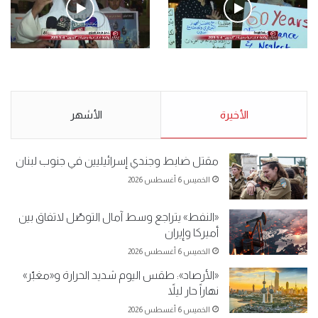
.وقفة احتجاجية رمزية لـ”#البدون” في ساحة الإرادة 4-5-2019.
الأحد 5 مايو 2019
.وقفة احتجاجية رمزية
.كامل فرحان العنزي معتصم
لـ”#البدون” في ساحة الإرادة 4-
من البدون: ما تخافون من الله ..
5-2019.
نبيع مخدرات يعني ولا خمر؟!.
الأحد 5 مايو 2019
الأخيرة
الأحد 5 مايو 2019
الأشهر
مقتل ضابط وجندي إسرائيليين في جنوب لبنان
الخميس 6 أغسطس 2026
«النفط» يتراجع وسط آمال التوصّل لاتفاق بين
أميركا وإيران
الخميس 6 أغسطس 2026
«الأرصاد»: طقس اليوم شديد الحرارة و«مغبّر»
نهاراً حار ليلاً
الخميس 6 أغسطس 2026