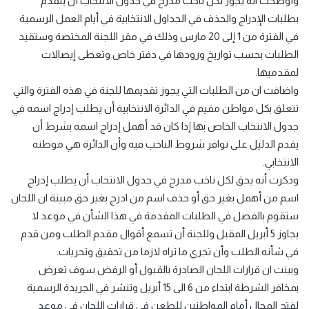
وأوضحت انه يجوز لكل ناخب مدرج في جدول الانتخاب أن يتقدم
بطلبات الإدراج والحذف في الجداول الانتخابية في أيام العمل الرسمية
في الفترة من 1 إلى 20 مارس وذلك في مقر اللجنة المختصة وستقيد
الطلبات بحسب تواريخ ورودها في دفتر خاص وتعطى إيصالات
لمقدميها.
واضافت ان من الطلبات التي يجوز تقديمها للجنة في هذه الفترة والتي
تتعلق بكل مواطن مقيم في الدائرة الانتخابية أن يطلب إدراج اسمه في
جدول الانتخاب الخاص بها إذا كان قد أهمل إدراج اسمه بشرط أن
يقدم الدليل على توافر شروط الناخب فيه وأن الدائرة هي موطنه
الانتخابي.
وذكرت أنه يحق لكل ناخب مدرج في جدول الانتخاب أن يطلب إدراج
اسم من أهمل بغير حق أو حذف اسم من ادرج بغير حق مبينة ان اللجان
ستقوم بالفصل في الطلبات المقدمة في هذا الشأن في موعد لا
يجاوز 5 أبريل المقبل وللجنة أن تسمع أقوال مقدم الطلب ومن قدم
في شأنه الطلب وأن تجري ما تراه لازما من تحقيق وتحريات.
وبينت ان قرارات اللجان الصادرة بالقبول أو الرفض سوف تعرض
بمخافر الشرطة ابتداء من 6 الى 15 أبريل وتنشر في الجريدة الرسمية
لفتح المجال أمام المواطنين للطعن في قرارات اللجان في موعد