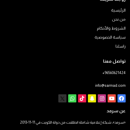
الرئيسية
من نحن
الشروط والأحكام
سياسة الخصوصية
راسلنا
تواصل معنا
+96560621424
info@sarmad.com
فيسبوك
يوتيوب
انستقرام
سناب
‫TikTok
X
واتساب
تشات
عن سرمد
«سرمد»، شبكة إعلامية شاملة انطلقت من دولة الكويت في 11-11-2013