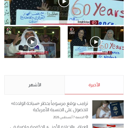
فيديو
.وقفة احتجاجية رمزية لـ”#البدون” في ساحة الإرادة 4-5-2019.
الأحد 5 مايو 2019
.وقفة احتجاجية رمزية
.كامل فرحان العنزي معتصم
لـ”#البدون” في ساحة الإرادة 4-
من البدون: ما تخافون من الله ..
5-2019.
نبيع مخدرات يعني ولا خمر؟!.
الأحد 5 مايو 2019
الأخيرة
الأحد 5 مايو 2019
الأشهر
ترامب يوقع مرسوماً يحظر «سياحة الولادة»
للحصول على الجنسية الأمريكية
الجمعة 7 أغسطس 2026
العراق.. «الإعلام الأمني»: الحكومة ماضية في