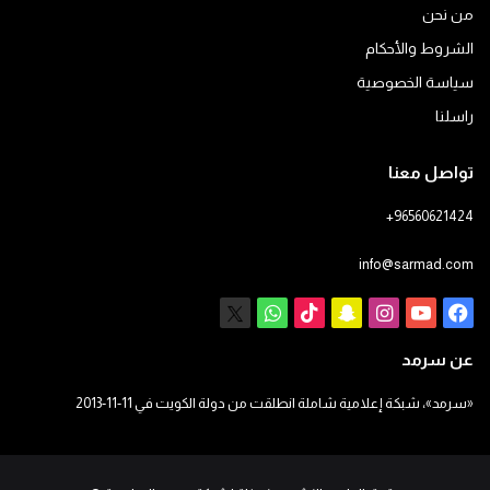
من نحن
الشروط والأحكام
سياسة الخصوصية
راسلنا
تواصل معنا
+96560621424
info@sarmad.com
فيسبوك
يوتيوب
انستقرام
سناب
‫TikTok
X
واتساب
تشات
عن سرمد
«سرمد»، شبكة إعلامية شاملة انطلقت من دولة الكويت في 11-11-2013