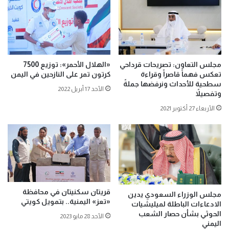
مجلس التعاون: تصريحات قرداحي
«الهلال الأحمر»: توزيع 7500
تعكس فهماً قاصراً وقراءة
كرتون تمر على النازحين في اليمن
سطحية للأحداث ونرفضها جملةً
الأحد 17 أبريل 2022
وتفصيلاً
الأربعاء 27 أكتوبر 2021
قريتان سكنيتان في محافظة
مجلس الوزراء السعودي يدين
«تعز» اليمنية.. بتمويل كويتي
الادعاءات الباطلة لميليشيات
الحوثي بشأن حصار الشعب
الأحد 28 مايو 2023
اليمني