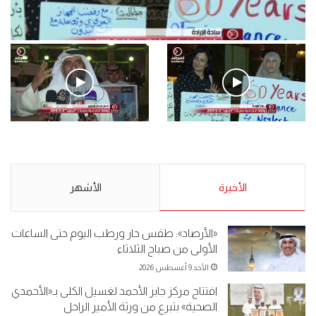
فيديو
.وقفة احتجاجية رمزية لـ”#البدون” في ساحة الإرادة 4-5-2019.
الأحد 5 مايو 2019
.وقفة احتجاجية رمزية
.كامل فرحان العنزي معتصم
لـ”#البدون” في ساحة الإرادة 4-
من البدون: ما تخافون من الله ..
5-2019.
نبيع مخدرات يعني ولا خمر؟!.
الأحد 5 مايو 2019
الأخيرة
الأحد 5 مايو 2019
الأشهر
«الأرصاد»: طقس حار ورطب اليوم حتى الساعات
الأولى من صباح الثلاثاء
الأحد 9 أغسطس 2026
افتتاح مركز جابر الأحمد لغسيل الكلى بـ«الأحمدي
الصحية» بتبرع من ورثة الأمير الراحل