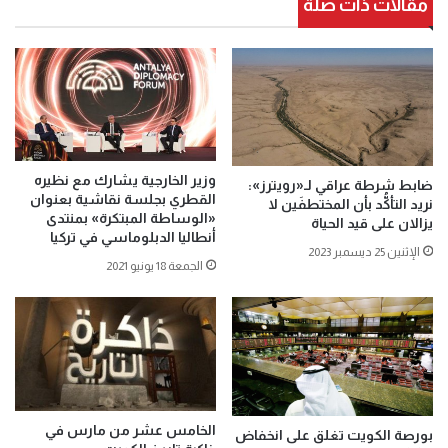
مقالات ذات صلة
وزير الخارجية يشارك مع نظيره
ضابط شرطة عراقي لـ«رويترز»:
القطري بجلسة نقاشية بعنوان
نريد التأكُّد بأن المختطفَين لا
«الوساطة المبتكرة» بمنتدى
يزالان على قيد الحياة
أنطاليا الدبلوماسي في تركيا
الإثنين 25 ديسمبر 2023
الجمعة 18 يونيو 2021
الخامس عشر من مارس في
بورصة الكويت تغلق على انخفاض