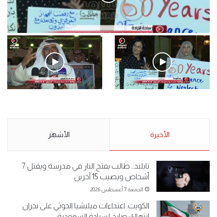
فيديو
.وقفة احتجاجية رمزية لـ”#البدون” في ساحة الإرادة 4-5-2019.
الأحد 5 مايو 2019
.وقفة احتجاجية رمزية
.كامل فرحان العنزي معتصم
لـ”#البدون” في ساحة الإرادة 4-
من البدون: ما تخافون من الله ..
5-2019.
نبيع مخدرات يعني ولا خمر؟!.
الأحد 5 مايو 2019
الأخيرة
الأحد 5 مايو 2019
الأشهر
تايلند.. طالب يفتح النار في مدرسة ويقتل 7
أشخاص ويصيب 15 آخرين
الجمعة 7 أغسطس 2026
الكويت: اعتداءات ميليشيا الحوثي على نجران
انتهاك صارخ لسيادة السعودية