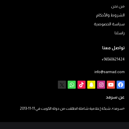
من نحن
الشروط والأحكام
سياسة الخصوصية
راسلنا
تواصل معنا
+96560621424
info@sarmad.com
فيسبوك
يوتيوب
انستقرام
سناب
‫TikTok
X
واتساب
تشات
عن سرمد
«سرمد»، شبكة إعلامية شاملة انطلقت من دولة الكويت في 11-11-2013