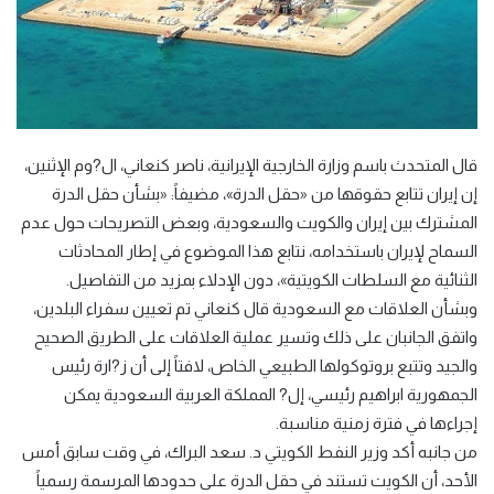
قال المتحدث باسم وزارة الخارجية الإيرانية، ناصر كنعاني، ال?وم الإثنين،
إن إيران تتابع حقوقها من «حقل الدرة»، مضيفاً: «بشأن حقل الدرة
المشترك بين إيران والكويت والسعودية، وبعض التصريحات حول عدم
السماح لإيران باستخدامه، نتابع هذا الموضوع في إطار المحادثات
الثنائية مع السلطات الكويتية»، دون الإدلاء بمزيد من التفاصيل.
وبشأن العلاقات مع السعودية قال كنعاني تم تعيين سفراء البلدين،
واتفق الجانبان على ذلك وتسير عملية العلاقات على الطريق الصحيح
والجيد وتتبع بروتوكولها الطبيعي الخاص، لافتاً إلى أن ز?ارة رئيس
الجمهورية ابراهيم رئيسي، إل? المملكة العربية السعودية يمكن
إجراءها في فترة زمنية مناسبة.
من جانبه أكد وزير النفط الكويتي د. سعد البراك، في وقت سابق أمس
الأحد، أن الكويت تستند في حقل الدرة على حدودها المرسمة رسمياً