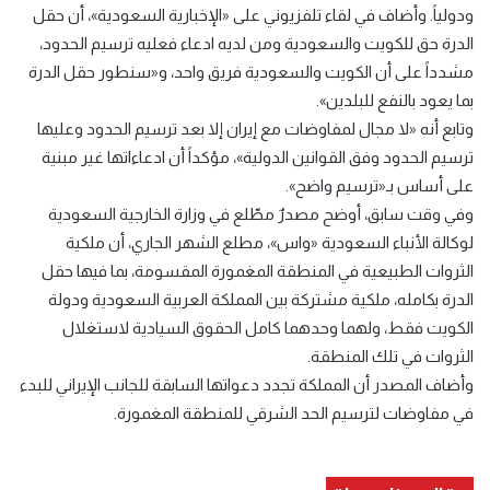
ودولياً. وأضاف في لقاء تلفزيوني على «الإخبارية السعودية»، أن حقل
الدرة حق للكويت والسعودية ومن لديه ادعاء فعليه ترسيم الحدود،
مشدداً على أن الكويت والسعودية فريق واحد، و«سنطور حقل الدرة
بما يعود بالنفع للبلدين».
وتابع أنه «لا مجال لمفاوضات مع إيران إلا بعد ترسيم الحدود وعليها
ترسيم الحدود وفق القوانين الدولية»، مؤكداً أن ادعاءاتها غير مبنية
على أساس بـ«ترسيم واضح».
وفي وقت سابق، أوضح مصدرٌ مطّلع في وزارة الخارجية السعودية
لوكالة الأنباء السعودية «واس»، مطلع الشهر الجاري، أن ملكية
الثروات الطبيعية في المنطقة المغمورة المقسومة، بما فيها حقل
الدرة بكامله، ملكية مشتركة بين المملكة العربية السعودية ودولة
الكويت فقط، ولهما وحدهما كامل الحقوق السيادية لاستغلال
الثروات في تلك المنطقة.
وأضاف المصدر أن المملكة تجدد دعواتها السابقة للجانب الإيراني للبدء
في مفاوضات لترسيم الحد الشرقي للمنطقة المغمورة.