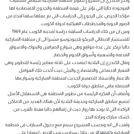
وذكر الكندري أن مشروع تطوير منطقة المباركية سيعالج السلبيات
الموجودة حاليا التي تؤثر على قيمة المنطقة والجدوى الاقتصادية لها
مؤكدا الحرص على الرجوع إلى الدراسات التي تم عملها سابقا ابتداء من
الصور الجوية والمخططات الهيكلية لدولة الكويت.
وبين ان من تلك الدراسات السابقة دراسة لمدينة الكويت عام 1969
للمستشار الايطالي البريكو بلجيوجوسو مشيرا الى ان منطقة المباركية
حاليا ترتكز على عدة مواقع وهي شوارع الصرافين والبنوك والاسواق
القديمة والشعبية وأسواق اللحوم والخضار.
وقال الكندري إن البلدية اعتمدت على ثلاثة معايير رئيسة للتطوير وهي
المعيار الاجتماعي والاقتصادي والبيئي حيث أخذت تلك العوامل
بالاعتبار والاستناد للتصميم الحديث لمنطقة المباركية وشوارعها
المتصلة بباقي مناطق دولة الكويت.
وأضاف أن الفكرة الرئيسة من تطوير المنطقة هي الاستغلال الأمثل
لجميع مناطق المباركية وحديقة البلدية لأن هناك العديد من الاماكن
الراكدة التي لا يوجد بها زوار حيث ان إقبالهم حاليا فقط بالقرب من
كشك مبارك وبراحة البحر.
ولفت الى انه وبحسب المشروع سيتم منع دخول السيارات في منطقة
المباركية بكاملها الا من خلال سراديب تحت الارض اعتمادا على