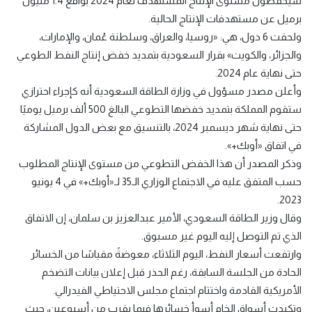
سيخفضون مستوى الإنتاج المستهدف لعام 2024 بواقع 1.4 مليون
برميل عن مستهدفات الإنتاج الحالية.
ولحقت 6 دول، هي: «روسيا، والعراق، وسلطنة عُمان، والإمارات،
والجزائر، والكويت» بقرار السعودية بتمديد خفض إنتاج النفط الطوعي
حتى نهاية عام 2024.
وأعلن مصدر مسؤول في وزارة الطاقة السعودية أنه كإجراء احترازي
ستقوم المملكة بتمديد خفضها التطوعي البالغ 500 ألف برميل يوميًا
حتى نهاية شهر ديسمبر 2024، بالتنسيق مع بعض الدول المشاركة
في اتفاق «أوبك+».
وذكر المصدر أن هذا الخفض التطوعي من مستوى الإنتاج المطلوب
حسب المتفق عليه في الاجتماع الوزاري الـ35 لـ«أوبك+» في 4 يونيو
2023.
وقال وزير الطاقة السعودي، الأمير عبدالعزيز بن سلمان، إن الاتفاق
الذي تم التوصل إليه اليوم غير مسبوق.
وارتفعت أسعار النفط، اليوم الثلاثاء، معوضةً مقياسًا من الخسائر
الحادة من الجلسة السابقة، رغم الحذر قبل إعلان بيانات التضخم
الأمريكية القادمة واختتام اجتماع مجلس الاحتياطي الفيدرالي.
وتكبدت أسواق الخام أسوأ خسائرها فيما يقرب من أسبوعين، حيث