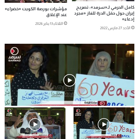
كامل الحرمي لـ«سرمد»: تصريح
مؤشرات بورصة الكويت «خضراء»
إيران حول حقل الدرة للغاز «مجرد
عند الإغلاق
إدعاء»
الثلاثاء 13 يناير 2026
الأحد 27 مارس 2022
فيديو
.وقفة احتجاجية رمزية لـ”#البدون” في ساحة الإرادة 4-5-2019.
الأحد 5 مايو 2019