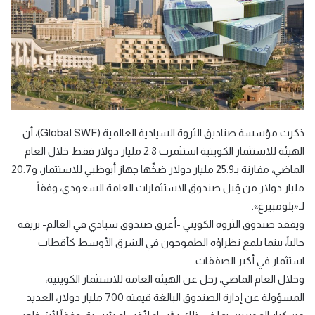
ذكرت مؤسسة صناديق الثروة السيادية العالمية (Global SWF)، أن
الهيئة للاستثمار الكويتية استثمرت 2.8 مليار دولار فقط خلال العام
الماضي، مقارنة بـ25.9 مليار دولار ضخّها جهاز أبوظبي للاستثمار، و20.7
مليار دولار من قِبل صندوق الاستثمارات العامة السعودي، وفقاً
لـ«بلومبيرغ».
ويفقد صندوق الثروة الكويتي -أعرق صندوق سيادي في العالم- بريقه
حالياً، بينما يلمع نظراؤه الطموحون في الشرق الأوسط كأقطاب
استثمار في أكبر الصفقات.
وخلال العام الماضي، رحل عن الهيئة العامة للاستثمار الكويتية،
المسؤولة عن إدارة الصندوق البالغة قيمته 700 مليار دولار، العديد