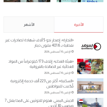
.وقفة احتجاجية رمزية
.كامل فرحان العنزي معتصم
لـ”#البدون” في ساحة الإرادة 4-
من البدون: ما تخافون من الله ..
5-2019.
نبيع مخدرات يعني ولا خمر؟!.
الأحد 5 مايو 2019
الأخيرة
الأحد 5 مايو 2019
الأشهر
«التجارة»: إصدار نحو 5 آلاف شهادة لصادرات غير
نفطية بـ 481.6 مليون دينار
الإثنين 10 أغسطس 2026
«هيئة الغذاء»: إتلاف 173 كيلوغراماً من المواد
الغذائية غير الصالحة بالفروانية
الإثنين 10 أغسطس 2026
«السكنية»: أكثر من 223 ألف خدمة إلكترونية
قُدّمت للمواطنين
الإثنين 10 أغسطس 2026
الجيش اليمني: هجوم للحوثيين على المخا يقتل 7
ويصيب 30 آخرين