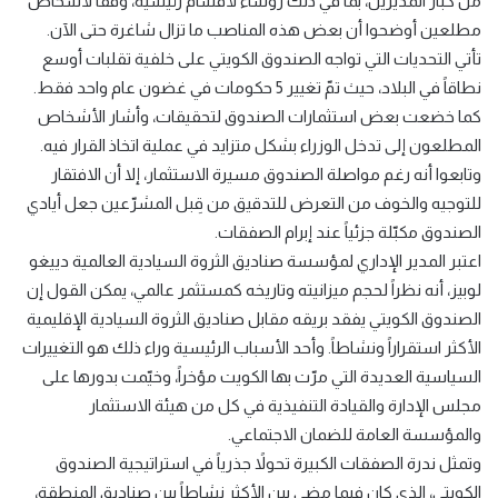
من كبار المديرين، بما في ذلك رؤساء لأقسام رئيسية، وفقاً لأشخاص
مطلعين أوضحوا أن بعض هذه المناصب ما تزال شاغرة حتى الآن.
تأتي التحديات التي تواجه الصندوق الكويتي على خلفية تقلبات أوسع
نطاقاً في البلاد، حيث تمّ تغيير 5 حكومات في غضون عام واحد فقط.
كما خضعت بعض استثمارات الصندوق لتحقيقات، وأشار الأشخاص
المطلعون إلى تدخل الوزراء بشكل متزايد في عملية اتخاذ القرار فيه.
وتابعوا أنه رغم مواصلة الصندوق مسيرة الاستثمار، إلا أن الافتقار
للتوجيه والخوف من التعرض للتدقيق من قِبل المشرّعين جعل أيادي
الصندوق مكبّلة جزئياً عند إبرام الصفقات.
اعتبر المدير الإداري لمؤسسة صناديق الثروة السيادية العالمية دييغو
لوبيز، أنه نظراً لحجم ميزانيته وتاريخه كمستثمر عالمي، يمكن القول إن
الصندوق الكويتي يفقد بريقه مقابل صناديق الثروة السيادية الإقليمية
الأكثر استقراراً ونشاطاً. وأحد الأسباب الرئيسية وراء ذلك هو التغييرات
السياسية العديدة التي مرّت بها الكويت مؤخراً، وخيّمت بدورها على
مجلس الإدارة والقيادة التنفيذية في كل من هيئة الاستثمار
والمؤسسة العامة للضمان الاجتماعي.
وتمثل ندرة الصفقات الكبيرة تحولاً جذرياً في استراتيجية الصندوق
الكويتي، الذي كان فيما مضى بين الأكثر نشاطاً بين صناديق المنطقة،