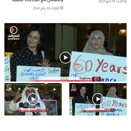
الأحد 14 مايو 2023
الثلاثاء 30 يناير 2024
فيديو
.وقفة احتجاجية رمزية لـ”#البدون” في ساحة الإرادة 4-5-2019.
الأحد 5 مايو 2019
.وقفة احتجاجية رمزية
.كامل فرحان العنزي معتصم
لـ”#البدون” في ساحة الإرادة 4-
من البدون: ما تخافون من الله ..