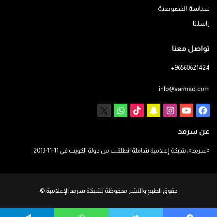
سياسة الخصوصية
راسلنا
تواصل معنا
+96560621424
info@sarmad.com
فيسبوك
يوتيوب
انستقرام
سناب
‫TikTok
X
واتساب
تشات
عن سرمد
«سرمد»، شبكة إعلامية شاملة انطلقت من دولة الكويت في 11-11-2013
حقوق الطبع والنشر محفوظة لشبكة سرمد الإعلامية
©