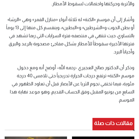
والأتربة وحركتها واحتمالات لسقوط الأمطار.
وأشار إلى أن موسم «الكنة» له ثلاثة أنواء «منازل القمر» وهي «الرشا»
أو بطن الحوت و«الشرطين» و«البطين»، وينقسم كل منها إلى 13 يوماً
بالتساوي، حيث تنتهي في منتصفه فترة السرايات التي ربما تشهد في
فترتها الأخيرة سقوطاً للأمطار بشكل مفاجئ مصحوبة بالرعد والبرق
وأحياناً البرد.
وذكر أن الدكتور صالح العجيري -رحمه الله- أوضح أنه ومع دخول
موسم «الكنة» ترتفع درجات الحرارة تدريجياً حتى تلامس 40 درجة
مئوية، فيما تختفي نجوم الثريا عن الأبصار قبل أن تعاود الظهور في
السابع من يونيو المقبل وفق الحساب القديم، وهو موعد نهاية هذا
الموسم.
مقالات ذات صلة