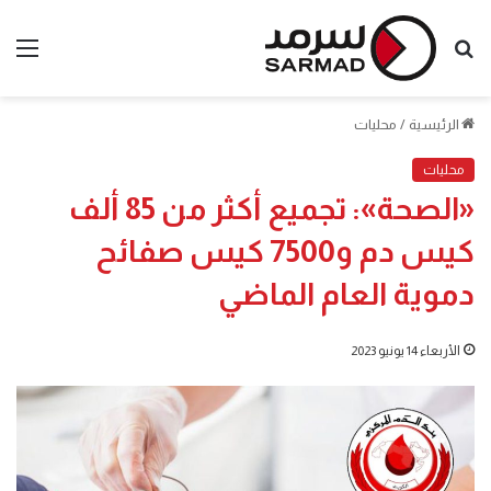
بحث
الق
عن
الرئيسية
/
محليات
محليات
«الصحة»: تجميع أكثر من 85 ألف
كيس دم و7500 كيس صفائح
دموية العام الماضي
الأربعاء 14 يونيو 2023