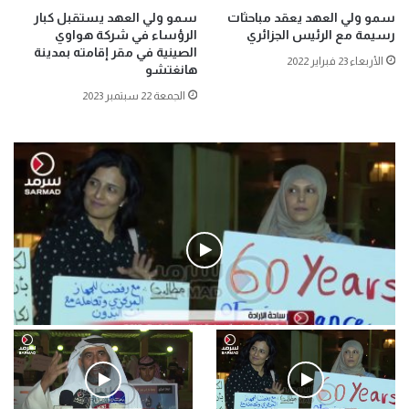
سمو ولي العهد يعقد مباحثات
سمو ولي العهد يستقبل كبار
رسيمة مع الرئيس الجزائري
الرؤساء في شركة هواوي
الصينية في مقر إقامته بمدينة
الأربعاء 23 فبراير 2022
هانغتشو
الجمعة 22 سبتمبر 2023
فيديو
.وقفة احتجاجية رمزية لـ”#البدون” في ساحة الإرادة 4-5-2019.
الأحد 5 مايو 2019