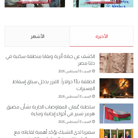
.وقفة احتجاجية رمزية
.كامل فرحان العنزي معتصم
لـ”#البدون” في ساحة الإرادة 4-
من البدون: ما تخافون من الله ..
5-2019.
نبيع مخدرات يعني ولا خمر؟!.
الأحد 5 مايو 2019
الأخيرة
الأحد 5 مايو 2019
الأشهر
الكشف عن جبانة أثرية وبقايا منطقة سكنية في
دلتا مصر
السبت 8 أغسطس 2026
الطلقة بـ13 دولاراً.. الليزر يدخل سباق إسقاط
المسيرات
السبت 8 أغسطس 2026
سلطنة عُمان: المفاوضات الجارية بشأن مضيق
هرمز تسير في أجواء إيجابية وبناءة
السبت 8 أغسطس 2026
سفيرنا لدى التشيك يؤكد أهمية لقاءاته مع