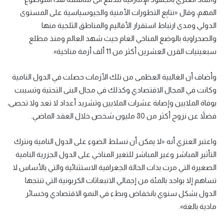
المهم، وقال «نتابِع التطورات الأمنية والجيوسياسية على المستوى
الدولي ومدى ارتباط استقرار الأقاليم والمناطق الثلجية منها
والصحراوية بالوضع المناخي العام حيث شهد العالم ومنذ مطلع
سبعينيات القرن العشرين أكثر من 11 ألف أزمة مناخية».
وأضاف أن الغالبية العظمى من تلك الأزمات حصلت في الدول النامية
وكانت في المجال الاقتصادي وكذلك في مجال البنى التحتية وتسببت
بوفاة الملايين وإصابة عشرات الملايين وتشريد أعداد لا تعد ولا تحصى،
فضلاً عن نزوح أكثر من 80 مليون شخص خلال العقد الماضي.
واعتبر العنزي أنه «لا يمكن أن نسلط الضوء على الدول النامية ونترك
التأثير المباشر وغير المباشر للتغير المناخي على الدول الجزرية النامية
الصغيرة التي مرت بذات الحالة الجغرافية الاستثنائية والتي بالأساس لا
تساهم إلا بواحد بالمئة من إجمالي الانبعاثات الكربونية التي تنتجها
الدول بشكل سنوي بانخفاض وبطء في النمو الاقتصادي وخسائر
مادية بالغة».