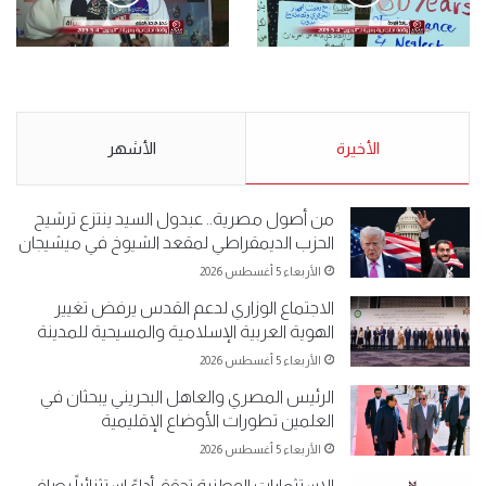
الأحد 5 مايو 2019
.وقفة احتجاجية رمزية
.كامل فرحان العنزي معتصم
لـ”#البدون” في ساحة الإرادة 4-
من البدون: ما تخافون من الله ..
5-2019.
نبيع مخدرات يعني ولا خمر؟!.
الأحد 5 مايو 2019
الأخيرة
الأحد 5 مايو 2019
الأشهر
من أصول مصرية.. عبدول السيد ينتزع ترشيح
الحزب الديمقراطي لمقعد الشيوخ في ميشيجان
الأربعاء 5 أغسطس 2026
الاجتماع الوزاري لدعم القدس يرفض تغيير
الهوية العربية الإسلامية والمسيحية للمدينة
الأربعاء 5 أغسطس 2026
الرئيس المصري والعاهل البحريني يبحثان في
العلمين تطورات الأوضاع الإقليمية
الأربعاء 5 أغسطس 2026
الاستثمارات الوطنية تحقق أداءً استثنائياً بصافي