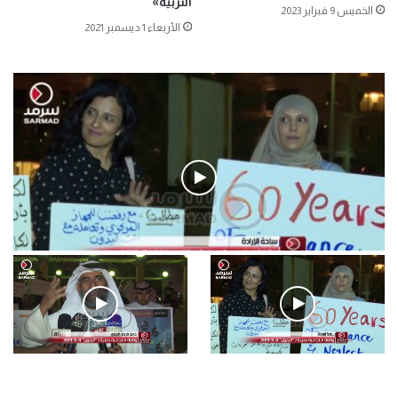
التربية»
الخميس 9 فبراير 2023
الأربعاء 1 ديسمبر 2021
فيديو
.وقفة احتجاجية رمزية لـ”#البدون” في ساحة الإرادة 4-5-2019.
الأحد 5 مايو 2019
.وقفة احتجاجية رمزية
.كامل فرحان العنزي معتصم
لـ”#البدون” في ساحة الإرادة 4-
من البدون: ما تخافون من الله ..