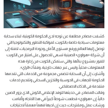
كشفت مصادر مطلعة عن توجه لدى الحكومة الكويتية، لبناء سحابة
معلومات سيادية خاصة بالكويت، لمواكبة التطور والتكنولوجيا التي
توصل إليها العالم ورفع مستوى الأمان وجودة البرمجيات، لافتة إلى
أن شركة «هواوي» الصينية تسعى للحصول على امتياز من الكويت
للفوز بمشروع بنائها، والتي ستمكن الكويت من إدارة هذه
المعلومات محلياً، وليس عبر جهات خارجية، وفقاً لـ«الراي».
وأشارت إلى أن السحابة تتضمن مجموعة من الخدمات التي تقدمها
الحكومة للجهات في الحوسبة والتخزين السحابي وتقديم خدمات
متقدمة في الذكاء الاصطناعي.
وقالت المصادر، في حديثها للوفد الإعلامي الكويتي الذي يزور الصين
حالياً، إن «هواوي» قطعت شوطاً كبيراً في هذا الاتجاه وأقامت
ورشات عمل ومقترحات، حيث إن لديها فهماً معمقاً لاحتياجات