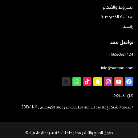
الشروط والأحكام
سياسة الخصوصية
راسلنا
تواصل معنا
+96560621424
info@sarmad.com
فيسبوك
يوتيوب
انستقرام
سناب
‫TikTok
X
واتساب
تشات
عن سرمد
«سرمد»، شبكة إعلامية شاملة انطلقت من دولة الكويت في 11-11-2013
حقوق الطبع والنشر محفوظة لشبكة سرمد الإعلامية
©