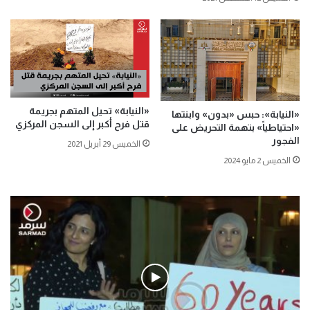
«النيابة» تحيل المتهم بجريمة
«النيابة»: حبس «بدون» وابنتها
قتل فرح أكبر إلى السجن المركزي
«احتياطياً» بتهمة التحريض على
الفجور
الخميس 29 أبريل 2021
الخميس 2 مايو 2024