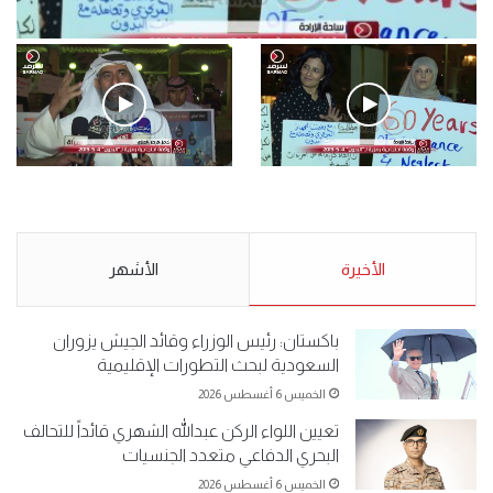
فيديو
.وقفة احتجاجية رمزية لـ”#البدون” في ساحة الإرادة 4-5-2019.
الأحد 5 مايو 2019
.وقفة احتجاجية رمزية
.كامل فرحان العنزي معتصم
لـ”#البدون” في ساحة الإرادة 4-
من البدون: ما تخافون من الله ..
5-2019.
نبيع مخدرات يعني ولا خمر؟!.
الأحد 5 مايو 2019
الأخيرة
الأحد 5 مايو 2019
الأشهر
باكستان: رئيس الوزراء وقائد الجيش يزوران
السعودية لبحث التطورات الإقليمية
الخميس 6 أغسطس 2026
تعيين اللواء الركن عبدالله الشهري قائداً للتحالف
البحري الدفاعي متعدد الجنسيات
الخميس 6 أغسطس 2026