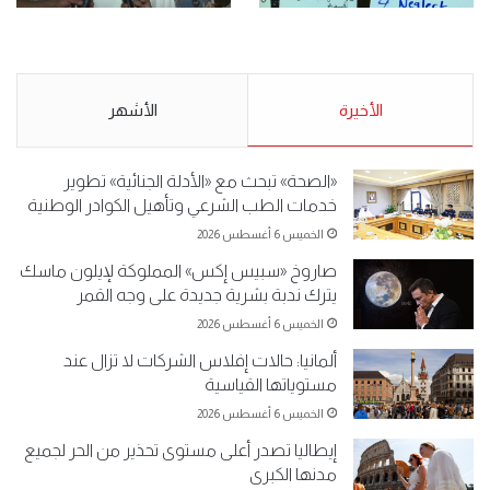
.وقفة احتجاجية رمزية
.كامل فرحان العنزي معتصم
لـ”#البدون” في ساحة الإرادة 4-
من البدون: ما تخافون من الله ..
5-2019.
نبيع مخدرات يعني ولا خمر؟!.
الأحد 5 مايو 2019
الأخيرة
الأحد 5 مايو 2019
الأشهر
«الصحة» تبحث مع «الأدلة الجنائية» تطوير
خدمات الطب الشرعي وتأهيل الكوادر الوطنية
الخميس 6 أغسطس 2026
صاروخ «سبيس إكس» المملوكة لإيلون ماسك
يترك ندبة بشرية جديدة على وجه القمر
الخميس 6 أغسطس 2026
ألمانيا: حالات إفلاس الشركات لا تزال عند
مستوياتها القياسية
الخميس 6 أغسطس 2026
إيطاليا تصدر أعلى مستوى تحذير من الحر لجميع
مدنها الكبرى