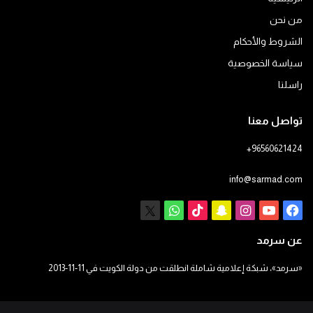
من نحن
الشروط والأحكام
سياسة الخصوصية
راسلنا
تواصل معنا
+96560621424
info@sarmad.com
فيسبوك
يوتيوب
انستقرام
سناب
‫TikTok
X
واتساب
تشات
عن سرمد
«سرمد»، شبكة إعلامية شاملة انطلقت من دولة الكويت في 11-11-2013