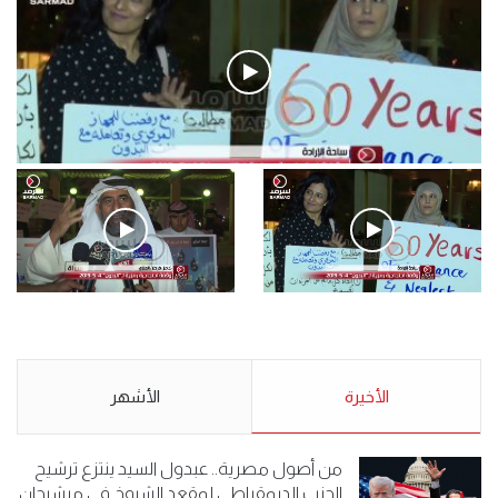
فيديو
.وقفة احتجاجية رمزية لـ”#البدون” في ساحة الإرادة 4-5-2019.
الأحد 5 مايو 2019
.وقفة احتجاجية رمزية
.كامل فرحان العنزي معتصم
لـ”#البدون” في ساحة الإرادة 4-
من البدون: ما تخافون من الله ..
5-2019.
نبيع مخدرات يعني ولا خمر؟!.
الأحد 5 مايو 2019
الأخيرة
الأحد 5 مايو 2019
الأشهر
من أصول مصرية.. عبدول السيد ينتزع ترشيح
الحزب الديمقراطي لمقعد الشيوخ في ميشيجان