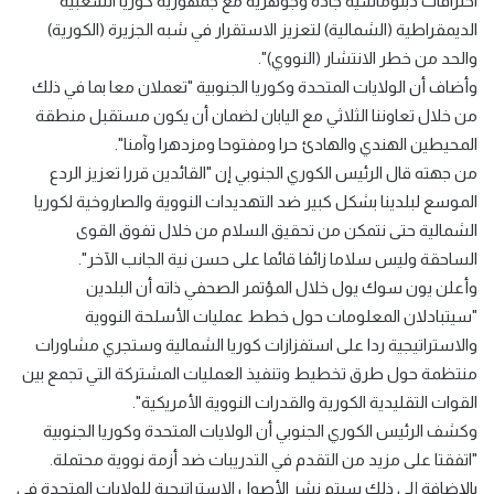
اختراقات دبلوماسية جادة وجوهرية مع جمهورية كوريا الشعبية
الديمقراطية (الشمالية) لتعزيز الاستقرار في شبه الجزيرة (الكورية)
والحد من خطر الانتشار (النووي)".
وأضاف أن الولايات المتحدة وكوريا الجنوبية "تعملان معا بما في ذلك
من خلال تعاوننا الثلاثي مع اليابان لضمان أن يكون مستقبل منطقة
المحيطين الهندي والهادئ حرا ومفتوحا ومزدهرا وآمنا".
من جهته قال الرئيس الكوري الجنوبي إن "القائدين قررا تعزيز الردع
الموسع لبلدينا بشكل كبير ضد التهديدات النووية والصاروخية لكوريا
الشمالية حتى نتمكن من تحقيق السلام من خلال تفوق القوى
الساحقة وليس سلاما زائفا قائما على حسن نية الجانب الآخر".
وأعلن يون سوك يول خلال المؤتمر الصحفي ذاته أن البلدين
"سيتبادلان المعلومات حول خطط عمليات الأسلحة النووية
والاستراتيجية ردا على استفزازات كوريا الشمالية وستجري مشاورات
منتظمة حول طرق تخطيط وتنفيذ العمليات المشتركة التي تجمع بين
القوات التقليدية الكورية والقدرات النووية الأمريكية".
وكشف الرئيس الكوري الجنوبي أن الولايات المتحدة وكوريا الجنوبية
"اتفقتا على مزيد من التقدم في التدريبات ضد أزمة نووية محتملة.
بالإضافة إلى ذلك سيتم نشر الأصول الاستراتيجية للولايات المتحدة في