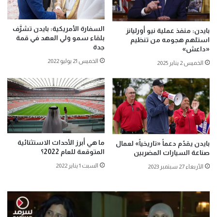
السفارة الأمريكية: بايدن تشرَّف
بايدن: منفذ عملية نيو أورليانز
بلقاء سمو ولي العهد في قمة
استلهم هجومه من تنظيم
جدة
«داعش»
الخميس 21 يوليو 2022
الخميس 2 يناير 2025
ما هي أبرز الأحداث الاستثنائية
بايدن يقدّم دعماً «تاريخياً» لعمال
المتوقعة للعام 2022؟
صناعة السيارات المضربين
السبت 1 يناير 2022
الأربعاء 27 سبتمبر 2023