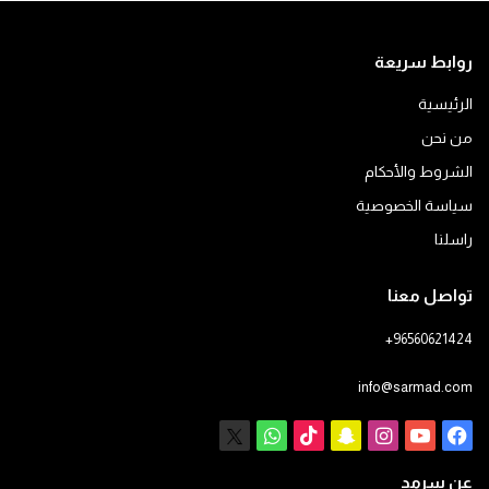
روابط سريعة
الرئيسية
من نحن
الشروط والأحكام
سياسة الخصوصية
راسلنا
تواصل معنا
+96560621424
info@sarmad.com
فيسبوك
يوتيوب
انستقرام
سناب
‫TikTok
X
واتساب
تشات
عن سرمد