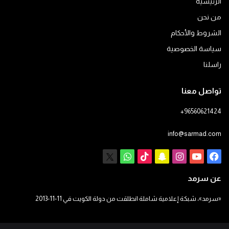
الرئيسية
من نحن
الشروط والأحكام
سياسة الخصوصية
راسلنا
تواصل معنا
+96560621424
info@sarmad.com
فيسبوك
يوتيوب
انستقرام
سناب
‫TikTok
X
واتساب
تشات
عن سرمد
«سرمد»، شبكة إعلامية شاملة انطلقت من دولة الكويت في 11-11-2013