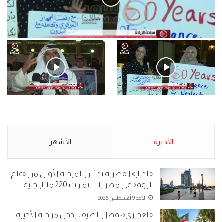
فيديو
.وقفة احتجاجية رمزية لـ”#البدون” في ساحة الإرادة 4-5-2019.
الأحد 5 مايو 2019
.وقفة احتجاجية رمزية
.كامل فرحان العنزي معتصم
لـ”#البدون” في ساحة الإرادة 4-
من البدون: ما تخافون من الله ..
5-2019.
نبيع مخدرات يعني ولا خمر؟!.
الأحد 5 مايو 2019
الأخيرة
الأحد 5 مايو 2019
الأشهر
«الديار» القطرية تدشن المرحلة الأولى من «علم
الروم» في مصر باستثمارات 220 مليار جنيه
الأحد 9 أغسطس 2026
«العجيري»: فصل الصيف يدخل مراحله الأخيرة