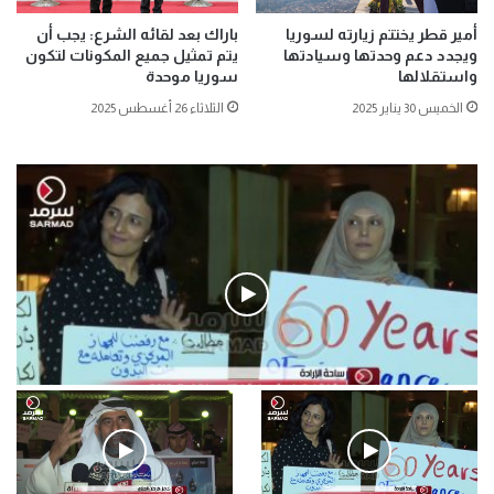
أمير قطر يختتم زيارته لسوريا
باراك بعد لقائه الشرع: يجب أن
ويجدد دعم وحدتها وسيادتها
يتم تمثيل جميع المكونات لتكون
واستقلالها
سوريا موحدة
الخميس 30 يناير 2025
الثلاثاء 26 أغسطس 2025
فيديو
.وقفة احتجاجية رمزية لـ”#البدون” في ساحة الإرادة 4-5-2019.
الأحد 5 مايو 2019