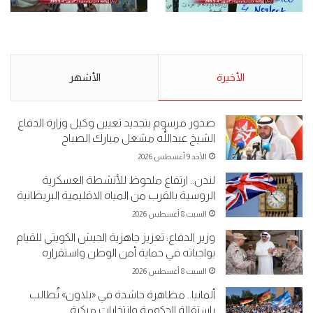
.وقفة احتجاجية رمزية
.كامل فرحان العنزي معتصم
لـ”#البدون” في ساحة الإرادة 4-
من البدون: ما تخافون من الله ..
5-2019.
نبيع مخدرات يعني ولا خمر؟!.
الأحد 5 مايو 2019
الأخيرة
الأحد 5 مايو 2019
الأشهر
صدور مرسوم بتجديد تعيين وكيل وزارة الدفاع
الشيخ عبداللّٰه مشعل مبارك الصباح
الأحد 9 أغسطس 2026
لندن.. ارتفاع ملحوظ للأنشطة العسكرية
الروسية بالقرب من المياه الاقليمية البريطانية
السبت 8 أغسطس 2026
وزير الدفاع: تعزيز جاهزية الجيش الكويتي للقيام
بواجباته في حماية أمن الوطن واستقراره
السبت 8 أغسطس 2026
ألمانيا.. مظاهرة حاشدة في «بلاون» تُطالب
باستقالة الحكومة وانتخابات مبكرة