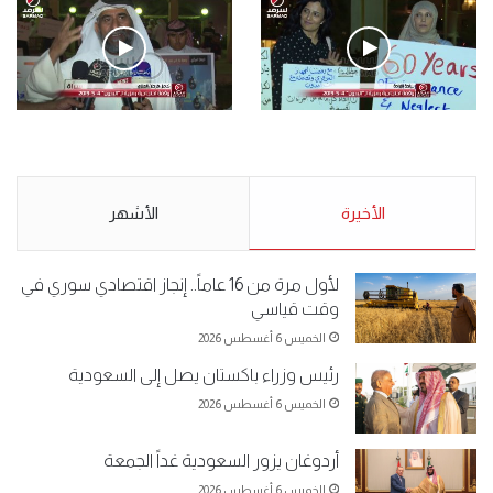
.وقفة احتجاجية رمزية لـ”#البدون” في ساحة الإرادة 4-5-2019.
الأحد 5 مايو 2019
.وقفة احتجاجية رمزية
.كامل فرحان العنزي معتصم
لـ”#البدون” في ساحة الإرادة 4-
من البدون: ما تخافون من الله ..
5-2019.
نبيع مخدرات يعني ولا خمر؟!.
الأحد 5 مايو 2019
الأخيرة
الأحد 5 مايو 2019
الأشهر
لأول مرة من 16 عاماً.. إنجاز اقتصادي سوري في
وقت قياسي
الخميس 6 أغسطس 2026
رئيس وزراء باكستان يصل إلى السعودية
الخميس 6 أغسطس 2026
أردوغان يزور السعودية غداً الجمعة
الخميس 6 أغسطس 2026