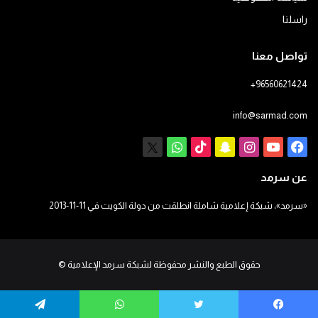
راسلنا
تواصل معنا
+96560621424
info@sarmad.com
فيسبوك
يوتيوب
انستقرام
سناب
‫TikTok
X
واتساب
تشات
عن سرمد
«سرمد»، شبكة إعلامية شاملة انطلقت من دولة الكويت في 11-11-2013
حقوق الطبع والنشر محفوظة لشبكة سرمد الإعلامية
©