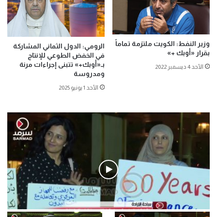
وزير النفط: الكويت ملتزمة تماماً
الرومي: الدول الثماني المشاركة
بقرار «أوبك +»
في الخفض الطوعي للإنتاج
بـ«أوبك+» تتبنى إجراءات مرنة
الأحد 4 ديسمبر 2022
ومدروسة
الأحد 1 يونيو 2025
فيديو