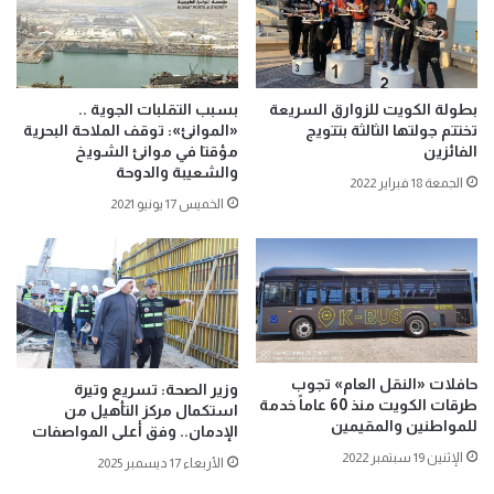
بطولة الكويت للزوارق السريعة
بسبب التقلبات الجوية ..
تختتم جولتها الثالثة بتتويج
«الموانئ»: توقف الملاحة البحرية
الفائزين
مؤقتا في موانئ الشويخ
والشعيبة والدوحة
الجمعة 18 فبراير 2022
الخميس 17 يونيو 2021
حافلات «النقل العام» تجوب
وزير الصحة: تسريع وتيرة
طرقات الكويت منذ 60 عاماً خدمة
استكمال مركز التأهيل من
للمواطنين والمقيمين
الإدمان.. وفق أعلى المواصفات
الإثنين 19 سبتمبر 2022
الأربعاء 17 ديسمبر 2025