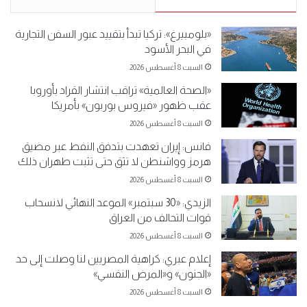
«بلومبيرغ»: تركيا تبدأ بتقييد عبور السفن التجارية
في البحر الأسود
السبت 8 أغسطس 2026
«الصحة العالمية» تراقب انتشار القراد بأوروبا
عقب ظهور «فيروس بوربون» بأمريكا
السبت 8 أغسطس 2026
فانس: إيران تعهدت بتدفق النفط عبر مضيق
هرمز وواشنطن لا تثق حتى تثبت طهران ذلك
السبت 8 أغسطس 2026
الزيدي: «30 سبتمبر» الموعد النهائي لانسحاب
قوات التحالف من العراق
السبت 8 أغسطس 2026
إعلام عبري: كراهية المصريين لنا وصلت إلى حد
«الجنون» و«المرض النفسي»
السبت 8 أغسطس 2026