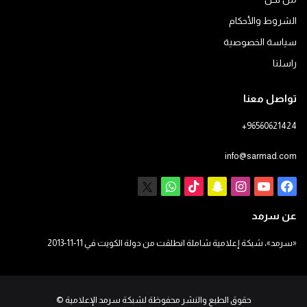
الشروط والأحكام
سياسة الخصوصية
راسلنا
تواصل معنا
+96560621424
info@sarmad.com
فيسبوك
يوتيوب
انستقرام
سناب
‫TikTok
X
واتساب
تشات
عن سرمد
«سرمد»، شبكة إعلامية شاملة انطلقت من دولة الكويت في 11-11-2013
حقوق الطبع والنشر محفوظة لشبكة سرمد الإعلامية
©