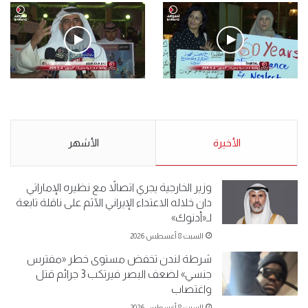
فيديو
.وقفة احتجاجية رمزية لـ”#البدون” في ساحة الإرادة 4-5-2019.
الأحد 5 مايو 2019
.وقفة احتجاجية رمزية
.كامل فرحان العنزي معتصم
لـ”#البدون” في ساحة الإرادة 4-
من البدون: ما تخافون من الله ..
5-2019.
نبيع مخدرات يعني ولا خمر؟!.
الأحد 5 مايو 2019
الأخيرة
الأحد 5 مايو 2019
الأشهر
وزير الخارجية يجري اتصالاً مع نظيره الإماراتي
دان خلاله الاعتداء الإيراني الآثم على ناقلة تابعة
لـ«أدنوك»
السبت 8 أغسطس 2026
شرطة لندن تخفض مستوى خطر «مفترس
جنسي» لضعف البصر فيرتكب 3 جرائم قتل
واغتصاب
السبت 8 أغسطس 2026