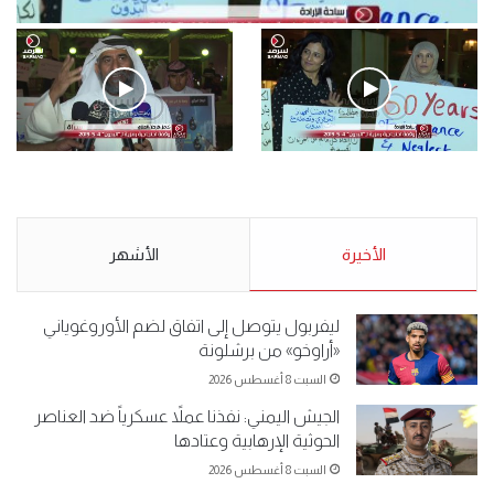
فيديو
.وقفة احتجاجية رمزية لـ”#البدون” في ساحة الإرادة 4-5-2019.
الأحد 5 مايو 2019
.وقفة احتجاجية رمزية
.كامل فرحان العنزي معتصم
لـ”#البدون” في ساحة الإرادة 4-
من البدون: ما تخافون من الله ..
5-2019.
نبيع مخدرات يعني ولا خمر؟!.
الأحد 5 مايو 2019
الأخيرة
الأحد 5 مايو 2019
الأشهر
ليفربول يتوصل إلى اتفاق لضم الأوروغوياني
«أراوخو» من برشلونة
السبت 8 أغسطس 2026
الجيش اليمني: نفذنا عملاً عسكرياً ضد العناصر
الحوثية الإرهابية وعتادها
السبت 8 أغسطس 2026