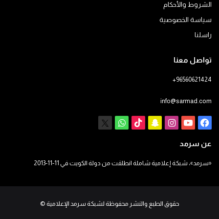
الشروط والأحكام
سياسة الخصوصية
راسلنا
تواصل معنا
+96560621424
info@sarmad.com
فيسبوك
يوتيوب
انستقرام
سناب
‫TikTok
X
واتساب
تشات
عن سرمد
«سرمد»، شبكة إعلامية شاملة انطلقت من دولة الكويت في 11-11-2013
حقوق الطبع والنشر محفوظة لشبكة سرمد الإعلامية
©