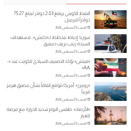
النفط الكويتي يرتفع 2.83 دولار ليبلغ 75.27
دولاراً للبرميل
السبت 8 أغسطس 2026
سوريا: إحباط مخطط لـ«داعش».. لاستهداف
السيدة زينب بريف دمشق
السبت 8 أغسطس 2026
«فيتش» تؤكد التصنيف السيادي للكويت عند «-
AA»
السبت 8 أغسطس 2026
«رويترز»: أمريكا تتوقع اتفاقاً بشأن مضيق هرمز
قريباً
السبت 8 أغسطس 2026
«الأرصاد»: طقس اليوم شديد الحرارة مع فرصة
للغبار
السبت 8 أغسطس 2026