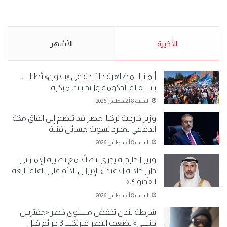
.وقفة احتجاجية رمزية
.كامل فرحان العنزي معتصم
لـ”#البدون” في ساحة الإرادة 4-
من البدون: ما تخافون من الله ..
5-2019.
نبيع مخدرات يعني ولا خمر؟!.
الأحد 5 مايو 2019
الأخيرة
الأحد 5 مايو 2019
الأشهر
ألمانيا.. مظاهرة حاشدة في «بلاون» تُطالب
باستقالة الحكومة وانتخابات مبكرة
السبت 8 أغسطس 2026
وزير خارجية تركيا: مصر قد تنضم إلى اتفاق مكة
الدفاعي بمجرد تسوية مسائل فنية
السبت 8 أغسطس 2026
وزير الخارجية يجري اتصالاً مع نظيره الإماراتي
دان خلاله الاعتداء الإيراني الآثم على ناقلة تابعة
لـ«أدنوك»
السبت 8 أغسطس 2026
شرطة لندن تخفض مستوى خطر «مفترس
جنسي» لضعف البصر فيرتكب 3 جرائم قتل