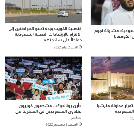
قنصلية الكويت بجدة تدعو المواطنين إلى
سعودية: مشاركة نجوم
الالتزام بالإرشادات الصحية السعودية
 الكوميديا
حفاظاً على سلامتهم
الأحد 2 يناير 2022
مرار محاولة مليشيا
«أين رونالدو؟».. مشجعون كوريون
 السعودية
يقلدون السعوديين في السخرية من
ميسي
السبت 3 ديسمبر 2022