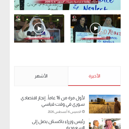
.وقفة احتجاجية رمزية لـ”#البدون” في ساحة الإرادة
4-5-2019.
الأحد 5 مايو 2019
.وقفة احتجاجية رمزية
.كامل فرحان العنزي
لـ”#البدون” في ساحة الإرادة
معتصم من البدون: ما
4-5-2019.
تخافون من الله .. نبيع
مخدرات يعني ولا خمر؟!.
الأحد 5 مايو 2019
الأخيرة
الأحد 5 مايو 2019
الأشهر
لأول مرة من 16 عاماً.. إنجاز اقتصادي
سوري في وقت قياسي
الخميس 6 أغسطس 2026
رئيس وزراء باكستان يصل إلى
السعودية