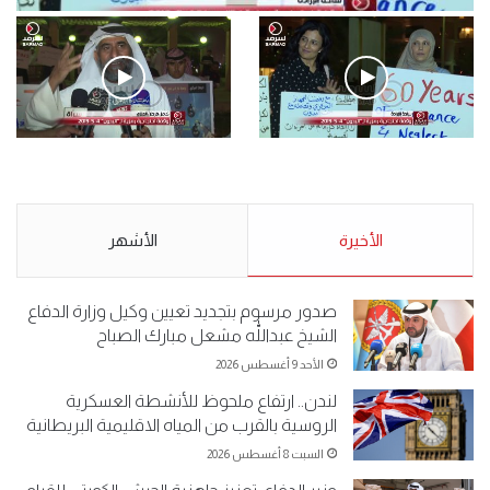
فيديو
.وقفة احتجاجية رمزية لـ”#البدون” في ساحة الإرادة 4-5-2019.
الأحد 5 مايو 2019
.وقفة احتجاجية رمزية
.كامل فرحان العنزي معتصم
لـ”#البدون” في ساحة الإرادة 4-
من البدون: ما تخافون من الله ..
5-2019.
نبيع مخدرات يعني ولا خمر؟!.
الأحد 5 مايو 2019
الأخيرة
الأحد 5 مايو 2019
الأشهر
صدور مرسوم بتجديد تعيين وكيل وزارة الدفاع
الشيخ عبداللّٰه مشعل مبارك الصباح
الأحد 9 أغسطس 2026
لندن.. ارتفاع ملحوظ للأنشطة العسكرية
الروسية بالقرب من المياه الاقليمية البريطانية
السبت 8 أغسطس 2026