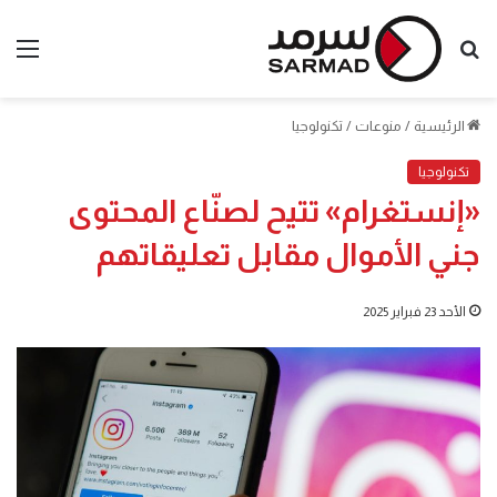
بحث
الق
عن
الرئيسية
/
منوعات
/
تكنولوجيا
تكنولوجيا
«إنستغرام» تتيح لصنّاع المحتوى
جني الأموال مقابل تعليقاتهم
الأحد 23 فبراير 2025