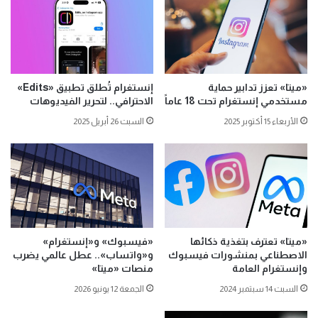
«ميتا» تعزز تدابير حماية
إنستغرام تُطلق تطبيق «Edits»
مستخدمي إنستغرام تحت 18 عاماً
الاحترافي.. لتحرير الفيديوهات
الأربعاء 15 أكتوبر 2025
السبت 26 أبريل 2025
«ميتا» تعترف بتغذية ذكائها
«فيسبوك» و«إنستغرام»
الاصطناعي بمنشورات فيسبوك
و«واتساب».. عطل عالمي يضرب
وإنستغرام العامة
منصات «ميتا»
السبت 14 سبتمبر 2024
الجمعة 12 يونيو 2026