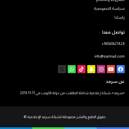
سياسة الخصوصية
راسلنا
تواصل معنا
+96560621424
info@sarmad.com
فيسبوك
يوتيوب
انستقرام
سناب
‫TikTok
X
واتساب
تشات
عن سرمد
«سرمد»، شبكة إعلامية شاملة انطلقت من دولة الكويت في 11-11-2013
حقوق الطبع والنشر محفوظة لشبكة سرمد الإعلامية
©