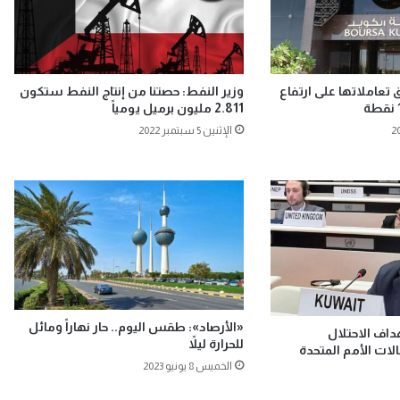
تعاملاتها على ارتفاع
وزير النفط: حصتنا من إنتاج النفط ستكون
2.811 مليون برميل يومياً
الإثنين 5 سبتمبر 2022
«الأرصاد»: طقس اليوم.. حار نهاراً ومائل
اف الاحتلال
للحرارة ليلاً
ات الأمم المتحدة
الخميس 8 يونيو 2023