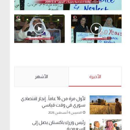
.وقفة احتجاجية رمزية لـ”#البدون” في ساحة الإرادة
4-5-2019.
الأحد 5 مايو 2019
.وقفة احتجاجية رمزية
.كامل فرحان العنزي
لـ”#البدون” في ساحة الإرادة
معتصم من البدون: ما
4-5-2019.
تخافون من الله .. نبيع
مخدرات يعني ولا خمر؟!.
الأحد 5 مايو 2019
الأخيرة
الأحد 5 مايو 2019
الأشهر
لأول مرة من 16 عاماً.. إنجاز اقتصادي
سوري في وقت قياسي
الخميس 6 أغسطس 2026
رئيس وزراء باكستان يصل إلى
السعودية