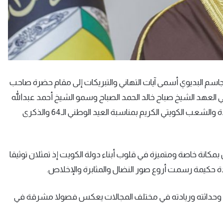
ة جاسم البديوي أسمى آيات التهاني والتبريكات إلى مقام حضرة صاحب
ي العهد الشيخ صباح خالد الحمد الصباح وسمو الشيخ أحمد عبدالله
الأحمد الصباح سمو رئيس مجلس الوزراء وإلى الحكومة الرشيدة والشعب الكويتي الكريم بمناسبة العيد الوطني الـ64 والذكرى
ن بمكانة خاصة ومتميزة في قلوب أبناء دولة الكويت إذ تمثلان توثيقا
دة حكيمة رسمت أروع صور النضال والمثابرة والإخلاص.
وحداثته وريادته في مختلف المجالات يعكس فصولا مشرقة في