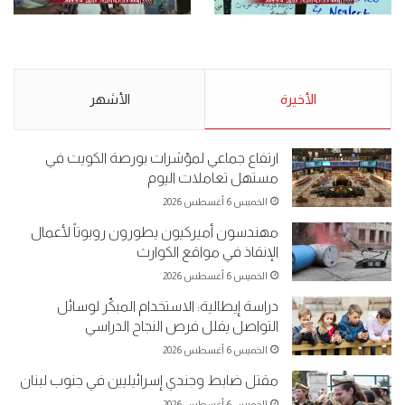
.وقفة احتجاجية رمزية
.كامل فرحان العنزي معتصم
لـ”#البدون” في ساحة الإرادة 4-
من البدون: ما تخافون من الله ..
5-2019.
نبيع مخدرات يعني ولا خمر؟!.
الأحد 5 مايو 2019
الأخيرة
الأحد 5 مايو 2019
الأشهر
ارتفاع جماعي لمؤشرات بورصة الكويت في
مستهل تعاملات اليوم
الخميس 6 أغسطس 2026
مهندسون أميركيون يطورون روبوتاً لأعمال
الإنقاذ في مواقع الكوارث
الخميس 6 أغسطس 2026
دراسة إيطالية: الاستخدام المبكّر لوسائل
التواصل يقلل فرص النجاح الدراسي
الخميس 6 أغسطس 2026
مقتل ضابط وجندي إسرائيليين في جنوب لبنان
الخميس 6 أغسطس 2026