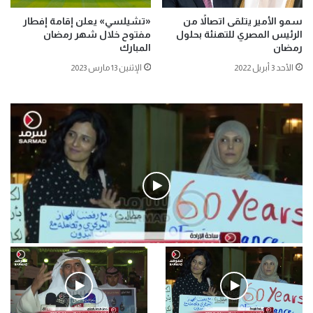
سمو الأمير يتلقى اتصالاً من
«تشيلسي» يعلن إقامة إفطار
الرئيس المصري للتهنئة بحلول
مفتوح خلال شهر رمضان
رمضان
المبارك
الأحد 3 أبريل 2022
الإثنين 13 مارس 2023
فيديو
.وقفة احتجاجية رمزية لـ”#البدون” في ساحة الإرادة 4-5-2019.
الأحد 5 مايو 2019