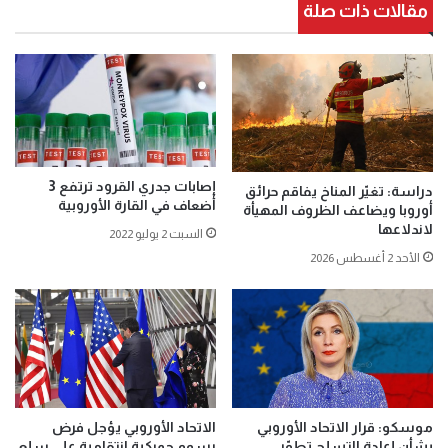
مقالات ذات صلة
إصابات جدري القرود ترتفع 3
‏دراسة: تغيّر المناخ يفاقم حرائق
أضعاف في القارة الأوروبية
أوروبا ويضاعف الظروف المهيأة
لاندلاعها
السبت 2 يوليو 2022
الأحد 2 أغسطس 2026
موسكو: قرار الاتحاد الأوروبي
الاتحاد الأوروبي يؤجل فرض
بشأن إعادة التسلح تطوّر
رسوم جمركية انتقامية على سلع