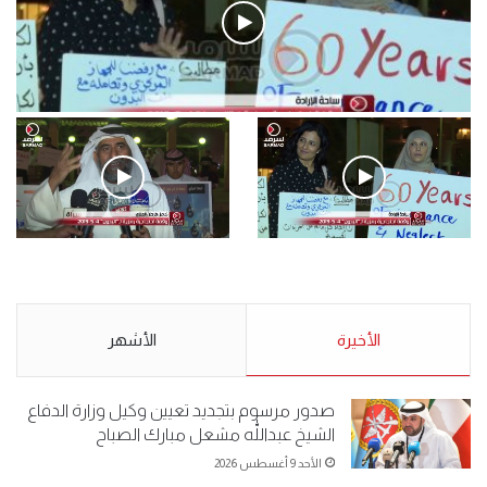
فيديو
.وقفة احتجاجية رمزية لـ”#البدون” في ساحة الإرادة 4-5-2019.
الأحد 5 مايو 2019
.وقفة احتجاجية رمزية
.كامل فرحان العنزي معتصم
لـ”#البدون” في ساحة الإرادة 4-
من البدون: ما تخافون من الله ..
5-2019.
نبيع مخدرات يعني ولا خمر؟!.
الأحد 5 مايو 2019
الأخيرة
الأحد 5 مايو 2019
الأشهر
صدور مرسوم بتجديد تعيين وكيل وزارة الدفاع
الشيخ عبداللّٰه مشعل مبارك الصباح
الأحد 9 أغسطس 2026