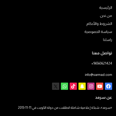
الرئيسية
من نحن
الشروط والأحكام
سياسة الخصوصية
راسلنا
تواصل معنا
+96560621424
info@sarmad.com
فيسبوك
يوتيوب
انستقرام
سناب
‫TikTok
X
واتساب
تشات
عن سرمد
«سرمد»، شبكة إعلامية شاملة انطلقت من دولة الكويت في 11-11-2013