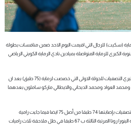
اية
(
سكيت
)
للرجال التي اقيمت اليوم الاحد ضمن منافسات بطولة
ية الكبرى للرماية المتواصلة بميادين نادي الرماية الكويتي الرياضي
ليري التصفيات للجولة الاولى التي خصصت لرماية
(
75 طبق
)
بعد ان
المنديل ومحمد العواد ومحمد الديحاني والايطالي ماركو ساملون بعدهما
وفي فئة السيدات تصدرت الرامية الفنلندية مارغيت هينونين التصفيات بإصابتها 74 طبقا من أصل 75 ايضا فيما جاءت رامية
كازاخستان اولجا خالوفا ثانية ب 72 طبقا في حين احتلت الإيطالية الينورا روتا المرتبة الثالثة ب 67 طبقا في ظل ملاحقة ثلاث راميات