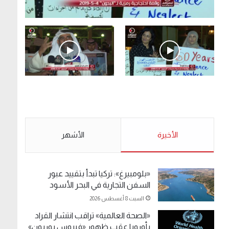
.وقفة احتجاجية رمزية لـ”#البدون” في ساحة الإرادة
4-5-2019.
الأحد 5 مايو 2019
.وقفة احتجاجية رمزية
.كامل فرحان العنزي
لـ”#البدون” في ساحة الإرادة
معتصم من البدون: ما
4-5-2019.
تخافون من الله .. نبيع
مخدرات يعني ولا خمر؟!.
الأحد 5 مايو 2019
الأخيرة
الأحد 5 مايو 2019
الأشهر
«بلومبيرغ»: تركيا تبدأ بتقييد عبور
السفن التجارية في البحر الأسود
السبت 8 أغسطس 2026
«الصحة العالمية» تراقب انتشار القراد
بأوروبا عقب ظهور «فيروس بوربون»