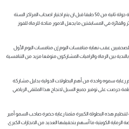
وتستكمل المنافسات لفئتي الرجال والسيدات غدا الاثنين بإقامة جولة ثانية من 50 طبقا قبل ان يتم اختيار اصحاب المراكز الستة
والفائزة في المسابقتين ما يجعل الامور متاحة للرماة للفوز
للصحفيين عقب نهاية منافسات اليوم إن منافسات اليوم الأول
دية بين الرماة والراميات المشاركون متوقعا مزيد من التنافسية
ثم رعاية سموه واحدة من أهم البطولات الدولية بدليل مشاركة
ن اللجنة المنظمة حرصت على توفير جميع السبل لانجاح هذا الملتقى الرياضي
لتنظيم هذه البطولة الكبيرة مثمنا رعاية حضرة صاحب السمو أمير
ة الرماية الكويتية ما أسهم بتحقيقها العديد من الانجازات الكبرى
.