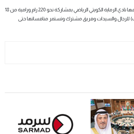
يذكر أن البطولة التي افتتحت رسميا مساء أمس السبت وينظمها نادي الرماية الكويتي الرياضي بمشاركة نحو 220 رام ورامية من 18
)
للرجال والسيدات وفريق مشترك وتستمر منافساتها حتى