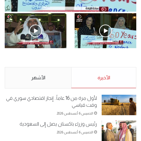
فيديو
.وقفة احتجاجية رمزية لـ”#البدون” في ساحة الإرادة 4-5-2019.
الأحد 5 مايو 2019
.وقفة احتجاجية رمزية
.كامل فرحان العنزي معتصم
لـ”#البدون” في ساحة الإرادة 4-
من البدون: ما تخافون من الله ..
5-2019.
نبيع مخدرات يعني ولا خمر؟!.
الأحد 5 مايو 2019
الأخيرة
الأحد 5 مايو 2019
الأشهر
لأول مرة من 16 عاماً.. إنجاز اقتصادي سوري في
وقت قياسي
الخميس 6 أغسطس 2026
رئيس وزراء باكستان يصل إلى السعودية
الخميس 6 أغسطس 2026