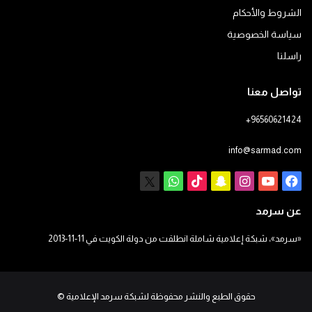
الشروط والأحكام
سياسة الخصوصية
راسلنا
تواصل معنا
+96560621424
info@sarmad.com
فيسبوك
يوتيوب
انستقرام
سناب
‫TikTok
X
واتساب
تشات
عن سرمد
«سرمد»، شبكة إعلامية شاملة انطلقت من دولة الكويت في 11-11-2013
حقوق الطبع والنشر محفوظة لشبكة سرمد الإعلامية
©