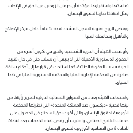
تماسكها واستقرارها، مؤكدة أن حرمان الزوجين من الحق في الإنجاب
يمثل انتهاكا صارخا لحقوق الإنسان
.
ويقضي الزوج عقوبة السجن المشدد لمدة 15 عاماً، داخل مركز الإصلاح
والتأهيل بمحافظة المنيا
.
وأوضحت الهيئة أن الحرية الشخصية والحق في تكوين أسرة من
الحقوق الدستورية الأصيلة التي لا ينبغي أن تسلب حتى في حال تقييد
الحرية بسبب العقوبة الجنائية، كما استندت في قرارها إلى أحكام سابقة
صادرة عن المحكمة الإدارية العليا والمحكمة الدستورية العليا في هذا
السياق
.
واستعانت الهيئة بعدد من السوابق القضائية الدولية لتعزيز رأيها، من
بينها قضية
«
ديكسون ضد المملكة المتحدة
»
التي نظرتها المحكمة
الأوروبية لحقوق الإنسان، والتي أقرت بحق السجناء في الحصول على
خدمات التلقيح الصناعي، واعتبرت أن رفض هذه الخدمات يعد انتهاكا
للمادة 8 من الاتفاقية الأوروبية لحقوق الإنسان
.