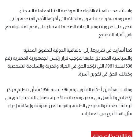
واستشهدت الهيئة بالقواعد النموذجية الدنيا لمعاملة السجناء،
المعروفة بـ»قواعد نيلسون مانديلا
»
التي أقرتها الأمم المتحدة، والتي
تنص على ضرورة توفير الرعاية الصحية للسجناء على قدم المساواة مع
باقي أفراد المجتمع
.
كما أشارت في تقريرها، إلى الاتفاقية الدولية للحقوق المدنية
والسياسية المصادق عليها بموجب قرار رئيس الجمهورية المصرية رقم
536 لسنة 1981، التي تؤكد الحق في الحياة والحرية والسلامة الشخصية،
وكذلك
الحق في تكوين أسرة
.
وقالت الهيئة إن أحكام القانون رقم 396 لسنة 1956 بشأن تنظيم مراكز
الإصلاح والتأهيل في مصر، وتعديلاته الأخيرة، تضمن للسجناء الحق في
الرعاية الصحية والفحوص الطبية، وهو ما يعزز قانونية وإمكانية إجراء
مثل هذا النوع من العمليات
.
مقالات ذات صلة