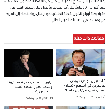
إعادة البشر إلى سطح القمر على متن مركبة فضائية بحلول عام 2027،
بعد أكثر من 50 عاماً، على آخر هبوط مأهول على سطح القمر في
حقبة بعثة أبولو لتكون نقطة انطلاق نحو إرسال رواد فضاء إلى المريخ
في وقت ما في ثلاثينيات القرن الحالي.
مقالات ذات صلة
40 مليون دولار تعويض
إيلون ماسك يخسر نصف ثروته
لخاسرين في أسهم «تسلا»..
وسط انهيار أسهم تسلا
بسبب تغريدة لإيلون ماسك
وسبيس إكس
السبت 26 مارس 2022
الثلاثاء 28 يوليو 2026