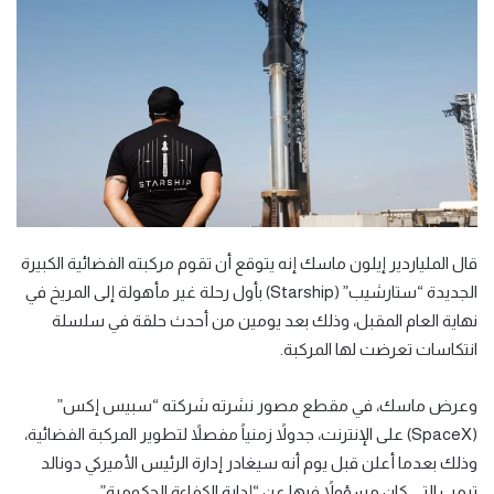
قال الملياردير إيلون ماسك إنه يتوقع أن تقوم مركبته الفضائية الكبيرة
الجديدة “ستارشيب” (Starship) بأول رحلة غير مأهولة إلى المريخ في
نهاية العام المقبل، وذلك بعد يومين من أحدث حلقة في سلسلة
انتكاسات تعرضت لها المركبة.
وعرض ماسك، في مقطع مصور نشرته شركته “سبيس إكس”
(SpaceX) على الإنترنت، جدولاً زمنياً مفصلاً لتطوير المركبة الفضائية،
وذلك بعدما أعلن قبل يوم أنه سيغادر إدارة الرئيس الأميركي دونالد
ترمب التي كان مسؤولاً فيها عن “إدارة الكفاءة الحكومية”.