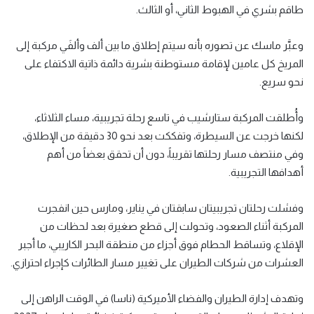
طاقم بشري في الهبوط الثاني، أو الثالث.
وعبَّر ماسك عن تصوره بأنه سيتم إطلاق ما بين ألف وألفَي مركبة إلى
المريخ كل عامين لإقامة مستوطنة بشرية دائمة ذاتية الاكتفاء على
نحو سريع.
وأُطلقت المركبة ستارشيب في تاسع رحلة تجريبية، مساء الثلاثاء،
لكنها خرجت عن السيطرة، وتفككت بعد نحو 30 دقيقة من الإطلاق،
وفي منتصف مسار رحلتها تقريباً، دون أن تحقق بعضاً من أهم
أهدافها التجريبية.
وفشلت رحلتان تجريبيتان سابقتان في يناير، ومارس حين انفجرت
المركبة أثناء الصعود، وتحولت إلى قطع صغيرة بعد لحظات من
الإقلاع، وتساقط الحطام فوق أجزاء من منطقة البحر الكاريبي، ما أجبر
العشرات من شركات الطيران على تغيير مسار الطائرات كإجراء احترازي.
وتهدف إدارة الطيران والفضاء الأميركية (ناسا) في الوقت الراهن إلى