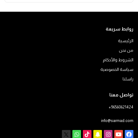
روابط سريعة
الرئيسية
من نحن
الشروط والأحكام
سياسة الخصوصية
راسلنا
تواصل معنا
+96560621424
info@sarmad.com
فيسبوك
يوتيوب
انستقرام
سناب
‫TikTok
X
واتساب