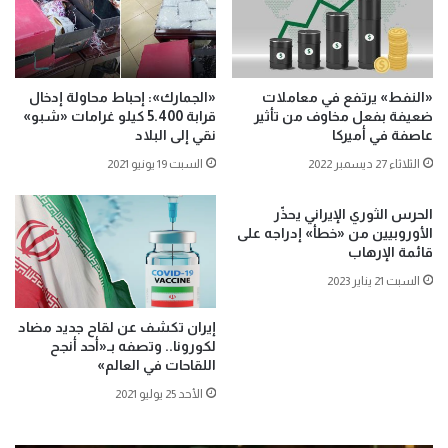
«النفط» يرتفع في معاملات
«الجمارك»: إحباط محاولة إدخال
ضعيفة بفعل مخاوف من تأثير
قرابة 5.400 كيلو غرامات «شبو»
عاصفة في أميركا
نقي إلى البلاد
الثلاثاء 27 ديسمبر 2022
السبت 19 يونيو 2021
الحرس الثوري الإيراني يحذّر
الأوروبيين من «خطأ» إدراجه على
قائمة الإرهاب
السبت 21 يناير 2023
إيران تكشف عن لقاح جديد مضاد
لكورونا.. وتصفه بـ«أحد أنجح
اللقاحات في العالم»
الأحد 25 يوليو 2021