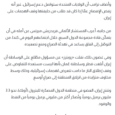
وأضاف ترامب أن الولايات المتحدة ستواصل دعم إسرائيل، غير أنه
رفض الإفصاح عمّا إذا كان قد طلب من حليفتها وقف الهجمات على
إيران.
من جانبه، أعرب المستشار الألماني فريدريش ميرتس عن أمله في أن
يتمكّن قادة مجموعة الدول السبع، خلال اجتماعهم اليوم في كندا، من
التوصّل إلى اتفاق يساعد في تهدئة الصراع ومنع تصعيده.
وفي غضون ذلك، نقلت «رويترز» عن مسؤول مطّلع على الوساطة أن
إيران أبلغت قطر وسلطنة عُمان بأنها ليست مستعدة للتفاوض على
وقف إطلاق النار ما دامت تتعرض لهجمات إسرائيلية، وذلك وسط
مخاوف متزايدة من انزلاق المنطقة إلى صراع أوسع.
وتنتج إيران، العضو في منظمة الدول المصدّرة للبترول (أوبك)، نحو 3.3
مليون برميل يومياً، وتُصدّر أكثر من مليوني برميل يومياً من النفط
والوقود.