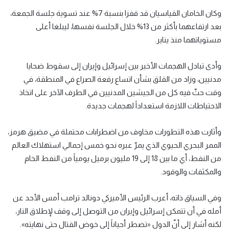
وكان الخامان القياسيان قد قفزا بنسبة 7% عند تسوية جلسة الجمعة،
بعد ارتفاعهما بأكثر من 13% خلال الجلسة نفسها، ليبلغا أعلى
مستوياتهما منذ يناير.
وأدى تبادل الهجمات الأخير بين إسرائيل وإيران إلى سقوط ضحايا
مدنيين، وزاد من القلق بشأن اتساع رقعة الصراع في المنطقة، في
وقت حثّ فيه كل من الجيشين المدنيين في الطرف الآخر على اتخاذ
الاحتياطات اللازمة استعداداً لهجمات جديدة.
وأثارت هذه التطورات مخاوف من اضطرابات محتملة في مضيق هرمز،
الممر البحري الحيوي الذي يمرّ عبره نحو خمس إجمالي استهلاك العالم
من النفط، أي ما بين 18 إلى 19 مليون برميل يومياً من النفط الخام
والمكثفات والوقود.
وفي السياق ذاته، أعرب الرئيس الأميركي دونالد ترامب أمس الأحد عن
أمله في أن تتمكن إسرائيل وإيران من التوصل إلى وقف لإطلاق النار،
لكنه أشار إلى أنّ الدول «تضطر أحياناً إلى خوض القتال حتى نهايته».