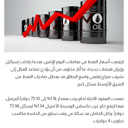
ارتفعت أسعار النفط في تعاملات اليوم الإثنين، بعدما تبادلت إسرائيل
وإيران هجمات جديدة، ما أثار مخاوف من أن يؤدي تصاعد القتال إلى
نشوب صراع إقليمي واسع النطاق قد يعطل صادرات النفط من
الشرق الأوسط بشكل كبير.
صعدت العقود الآجلة لخام برنت بمقدار 1.16% إلى 75.10 دولاراً للبرميل،
فيما ارتفع خام غرب تكساس الوسيط الأميركي 1.34% ليسجّل 73.96
دولاراً. وكان الخامان قد سجّلا في وقت سابق من الجلسة مكاسب
تجاوزت 4 دولارات.