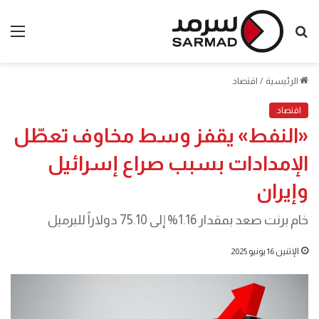
بحث
الق
عن
الرئيسية
/
اقتصاد
اقتصاد
«النفط» يقفز وسط مخاوف تعطّل
الإمدادات بسبب صراع إسرائيل
وإيران
خام برنت صعد بمقدار 1.16% إلى 75.10 دولاراً للبرميل
الإثنين 16 يونيو 2025