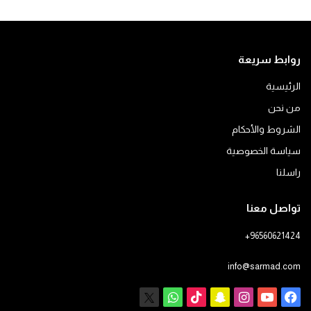
روابط سريعة
الرئيسية
من نحن
الشروط والأحكام
سياسة الخصوصية
راسلنا
تواصل معنا
+96560621424
info@sarmad.com
فيسبوك
يوتيوب
انستقرام
سناب
‫TikTok
X
واتساب