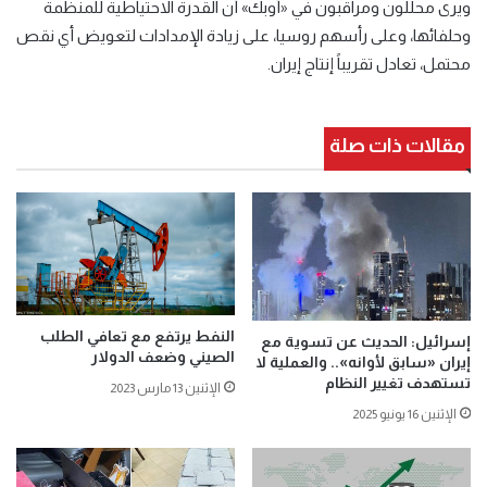
ويرى محللون ومراقبون في «أوبك» أن القدرة الاحتياطية للمنظمة
وحلفائها، وعلى رأسهم روسيا، على زيادة الإمدادات لتعويض أي نقص
محتمل، تعادل تقريباً إنتاج إيران.
مقالات ذات صلة
النفط يرتفع مع تعافي الطلب
إسرائيل: الحديث عن تسوية مع
الصيني وضعف الدولار
إيران «سابق لأوانه».. والعملية لا
تستهدف تغيير النظام
الإثنين 13 مارس 2023
الإثنين 16 يونيو 2025