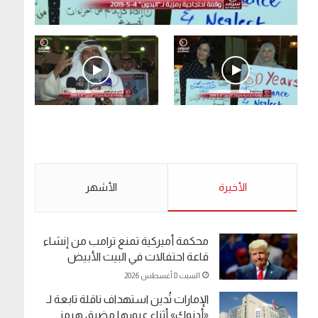
.وقفة احتجاجية رمزية لـ”#البدون” في ساحة الإرادة
4-5-2019.
الأحد 5 مايو 2019
.وقفة احتجاجية رمزية
.كامل فرحان العنزي
لـ”#البدون” في ساحة الإرادة
معتصم من البدون: ما
4-5-2019.
تخافون من الله .. نبيع
مخدرات يعني ولا خمر؟!.
الأحد 5 مايو 2019
الأخيرة
الأحد 5 مايو 2019
الأشهر
محكمة أميركية تمنع ترامب من إنشاء
قاعة احتفالات في البيت الأبيض
السبت 8 أغسطس 2026
الإمارات تُدين استهداف ناقلة تابعة لـ
«أدنوك» أثناء عبورها مضيق هرمز