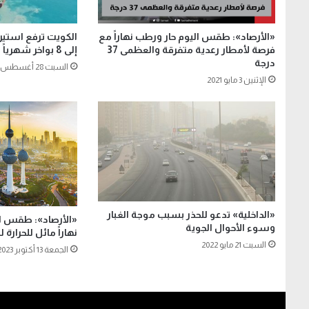
«الأرصاد»: طقس اليوم حار ورطب نهاراً مع
الكويت ترفع استير
فرصة لأمطار رعدية متفرقة والعظمى 37
إلى 8 بواخر شهرياً
درجة
السبت 28 أغسطس 2021
الإثنين 3 مايو 2021
«الداخلية» تدعو للحذر بسبب موجة الغبار
«الأرصاد»: طقس ال
وسوء الأحوال الجوية
نهاراً مائل للحرارة ليل
السبت 21 مايو 2022
الجمعة 13 أكتوبر 2023