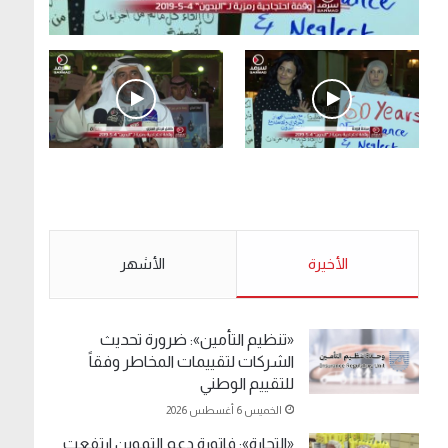
.وقفة احتجاجية رمزية لـ”#البدون” في ساحة الإرادة
4-5-2019.
الأحد 5 مايو 2019
.وقفة احتجاجية رمزية
.كامل فرحان العنزي
لـ”#البدون” في ساحة الإرادة
معتصم من البدون: ما
4-5-2019.
تخافون من الله .. نبيع
مخدرات يعني ولا خمر؟!.
الأحد 5 مايو 2019
الأخيرة
الأحد 5 مايو 2019
الأشهر
«تنظيم التأمين»: ضرورة تحديث
الشركات لتقييمات المخاطر وفقاً
للتقييم الوطني
الخميس 6 أغسطس 2026
«التجارة»: فاتورة دعم التموين ارتفعت