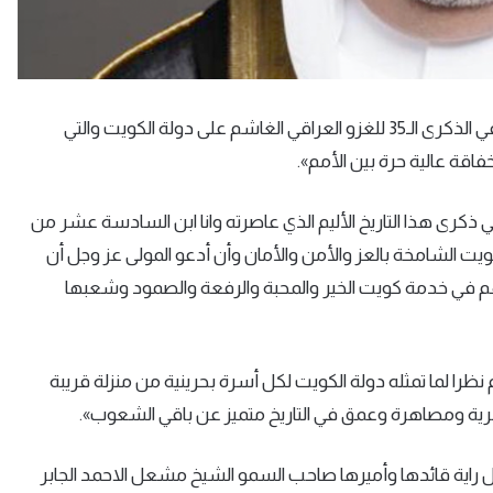
قال سفير مملكة البحرين لدى البلاد صلاح المالكي إنه في الذكرى الـ35 للغزو العراقي الغاشم على دولة الكويت والتي
خفاقة عالية حرة بين الأمم
»
.
ذكرى هذا التاريخ الأليم الذي عاصرته وانا ابن السادسة عشر من
لال من امام أبراج الكويت الشامخة بالعز والأمن والأمان وأن أدعو المولى عز وجل أن
اتهم في خدمة كويت الخير والمحبة والرفعة والصمود وشعبها
وم نظرا لما تمثله دولة الكويت لكل أسرة بحرينية من منزلة قريبة
سرية ومصاهرة وعمق في التاريخ متميز عن باقي الشعوب
»
.
اية قائدها وأميرها صاحب السمو الشيخ مشعل الاحمد الجابر