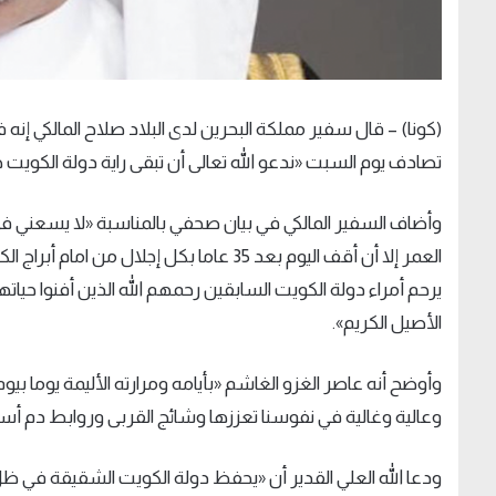
(
كونا
) –
تصادف يوم السبت
«
ندعو الله تعالى أن تبقى راية دولة الكويت 
وأضاف السفير المالكي في بيان صحفي بالمناسبة
«
لا يسعني في 
العمر إلا أن أقف اليوم بعد 35 عاما بكل إج
يرحم أمراء دولة الكويت السابقين رحمهم الله الذين أفنوا حي
الأصيل الكريم
»
.
وأوضح أنه عاصر الغزو الغاشم
«
بأيامه ومرارته الأليمة يوما بي
وعالية وغالية في نفوسنا تعززها وشائج القربى وروابط دم أ
ودعا الله العلي القدير أن
«
يحفظ دولة الكويت الشقيقة في ظل ر