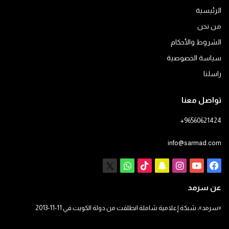
الرئيسية
من نحن
الشروط والأحكام
سياسة الخصوصية
راسلنا
تواصل معنا
+96560621424
info@sarmad.com
فيسبوك
يوتيوب
انستقرام
سناب
‫TikTok
X
واتساب
تشات
عن سرمد
«سرمد»، شبكة إعلامية شاملة انطلقت من دولة الكويت في 11-11-2013