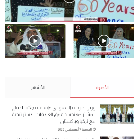
فيديو
.وقفة احتجاجية رمزية لـ”#البدون” في ساحة الإرادة 4-5-2019.
الأحد 5 مايو 2019
.وقفة احتجاجية رمزية
.كامل فرحان العنزي معتصم
لـ”#البدون” في ساحة الإرادة 4-
من البدون: ما تخافون من الله ..
5-2019.
نبيع مخدرات يعني ولا خمر؟!.
الأحد 5 مايو 2019
الأخيرة
الأحد 5 مايو 2019
الأشهر
وزير الخارجية السعودي: «اتفاقية مكة للدفاع
المشترك» تجسد عمق العلاقات الاستراتيجية
مع تركيا وباكستان
الجمعة 7 أغسطس 2026