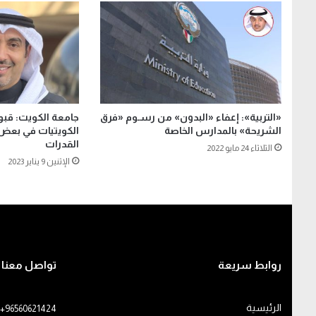
«التربية»: إعفاء «البدون» من رسـوم «فرق
جامعة الكويت: قبول
الشريحة» بالمدارس الخاصة
الكويتيات في بعض ا
القدرات
الثلاثاء 24 مايو 2022
الإثنين 9 يناير 2023
روابط سريعة
تواصل معنا
الرئيسية
+96560621424