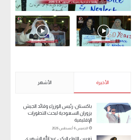
.وقفة احتجاجية رمزية لـ”#البدون” في ساحة الإرادة
4-5-2019.
الأحد 5 مايو 2019
.وقفة احتجاجية رمزية
.كامل فرحان العنزي
لـ”#البدون” في ساحة الإرادة
معتصم من البدون: ما
4-5-2019.
تخافون من الله .. نبيع
مخدرات يعني ولا خمر؟!.
الأحد 5 مايو 2019
الأخيرة
الأحد 5 مايو 2019
الأشهر
باكستان: رئيس الوزراء وقائد الجيش
يزوران السعودية لبحث التطورات
الإقليمية
الخميس 6 أغسطس 2026
تعيين اللواء الركن عبدالله الشهري