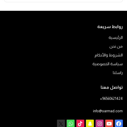
روابط سريعة
الرئيسية
من نحن
الشروط والأحكام
سياسة الخصوصية
راسلنا
تواصل معنا
+96560621424
info@sarmad.com
فيسبوك
يوتيوب
انستقرام
سناب
‫TikTok
X
واتساب