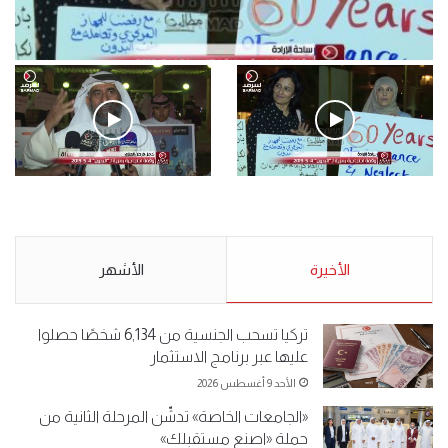
فيديو
.وقفة احتجاجية رمزية لـ”#البدون” في ساحة الإرادة 4-5-2019.
الأحد 5 مايو 2019
.وقفة احتجاجية رمزية
.كامل فرحان العنزي معتصم
لـ”#البدون” في ساحة الإرادة 4-
من البدون: ما تخافون من الله ..
5-2019.
نبيع مخدرات يعني ولا خمر؟!.
الأحد 5 مايو 2019
الأخيرة
الأحد 5 مايو 2019
الأشهر
تركيا تسحب الجنسية من 6,134 شخصًا حصلوا
عليها عبر برنامج الاستثمار
الأحد 9 أغسطس 2026
«الجامعات الخاصة» تدشّن المرحلة الثانية من
حملة «اصنع مستقبلك»