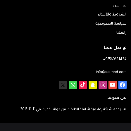
من نحن
الشروط والأحكام
سياسة الخصوصية
راسلنا
تواصل معنا
+96560621424
info@sarmad.com
فيسبوك
يوتيوب
انستقرام
سناب
‫TikTok
X
واتساب
تشات
عن سرمد
«سرمد»، شبكة إعلامية شاملة انطلقت من دولة الكويت في 11-11-2013