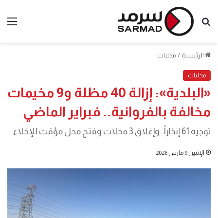
بحث
الق
عن
الرئيسية
/
محليات
محليات
«البلدية»: إزالة 40 مظلة و9 مخيمات
مخالفة بالفروانية.. فبراير الماضي
توجيه 61 إنذاراً.. وإغلاق 3 محلات وفتح محل مؤقت للإخلاء
الإثنين 9 مارس 2026