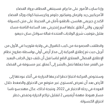
وإذا سارت الأمور ⁠على ما يرام، ‌فسينتهي المطاف برواد الفضاء
الأمريكيين ريد وايزمان وفيكتور جلوفر وكريستينا كوك ورائد الفضاء
الكندي جيريمي هانسن، بالطفو بأمان في المحيط على متن كبسولة
أوريون، والتي أطلق عليها اسم إنتجريتي، بعد الساعة الثامنة مساء
بقليل بتوقيت ‌شرق الولايات المتحدة قبالة سواحل سان دييغو.
وانطلقت المجموعة من كيب كنافيرال في ولاية فلوريدا في الأول من
أبريل حيث تم إطلاق المركبة إلى مدار أرضي أولي بواسطة صاروخ نظام
الإطلاق الفضائي العملاق التابع لناسا ⁠قبل أن تلتف حول الجانب البعيد
من القمر مما جعلها تصل بالبشر إلى أعماق غير مسبوقة في الفضاء.
وستخوض المركبة اختبارا خطرا لدرعها الحرارية في أثناء عودتها إلى
الأرض بعد أن تعرض لمستوى غير متوقع من الاحتراق ⁠والضغط ‌خلال
العودة في رحلة الاختبار في 2022. ونتيجة لذلك، عدّل مهندسو ناسا
مسار هبوط مهمة أرتميس 2 لتقليل تراكم الحرارة وخفض خطر
‌احتراق الكبسولة.