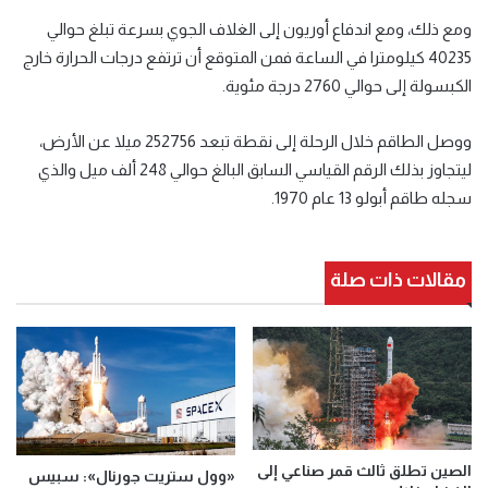
ومع ذلك، ومع اندفاع أوريون إلى الغلاف الجوي بسرعة تبلغ حوالي
40235 كيلومترا ⁠في الساعة فمن المتوقع ⁠أن ترتفع ⁠درجات الحرارة خارج
الكبسولة إلى حوالي 2760 درجة مئوية.
ووصل الطاقم خلال الرحلة إلى نقطة تبعد 252756 ميلا عن الأرض،
ليتجاوز بذلك الرقم القياسي السابق البالغ حوالي 248 ألف ميل والذي
سجله طاقم أبولو 13 عام 1970.
مقالات ذات صلة
الصين تطلق ثالث قمر صناعي إلى
«وول ستريت جورنال»: سبيس