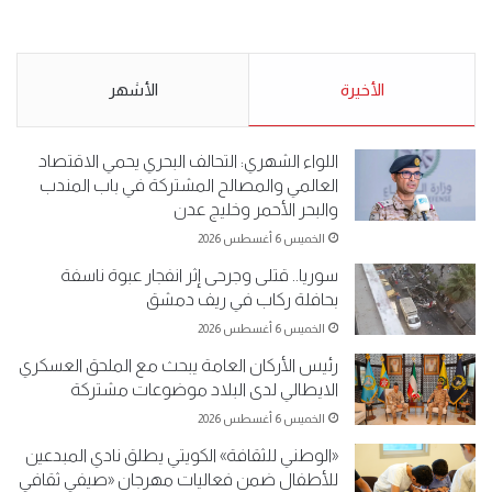
.وقفة احتجاجية رمزية
.كامل فرحان العنزي معتصم
لـ”#البدون” في ساحة الإرادة 4-
من البدون: ما تخافون من الله ..
5-2019.
نبيع مخدرات يعني ولا خمر؟!.
الأحد 5 مايو 2019
الأخيرة
الأحد 5 مايو 2019
الأشهر
اللواء الشهري: التحالف البحري يحمي الاقتصاد
العالمي والمصالح المشتركة في باب المندب
والبحر الأحمر وخليج عدن
الخميس 6 أغسطس 2026
سوريا.. قتلى وجرحى إثر انفجار عبوة ناسفة
بحافلة ركاب في ريف دمشق
الخميس 6 أغسطس 2026
رئيس الأركان العامة يبحث مع الملحق العسكري
الايطالي لدى البلاد موضوعات مشتركة
الخميس 6 أغسطس 2026
«الوطني للثقافة» الكويتي يطلق نادي المبدعين
للأطفال ضمن فعاليات مهرجان «صيفي ثقافي