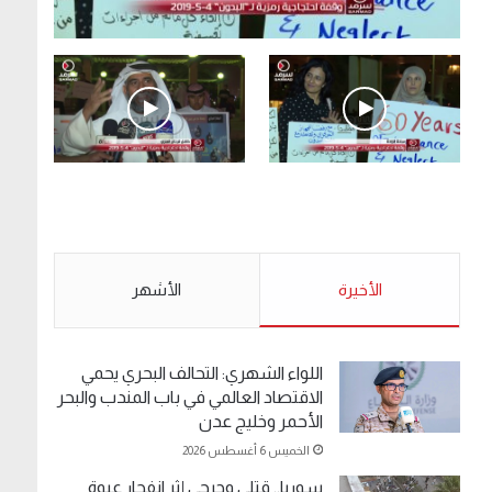
.وقفة احتجاجية رمزية لـ”#البدون” في ساحة الإرادة
4-5-2019.
الأحد 5 مايو 2019
.وقفة احتجاجية رمزية
.كامل فرحان العنزي
لـ”#البدون” في ساحة الإرادة
معتصم من البدون: ما
4-5-2019.
تخافون من الله .. نبيع
مخدرات يعني ولا خمر؟!.
الأحد 5 مايو 2019
الأخيرة
الأحد 5 مايو 2019
الأشهر
اللواء الشهري: التحالف البحري يحمي
الاقتصاد العالمي في باب المندب والبحر
الأحمر وخليج عدن
الخميس 6 أغسطس 2026
سوريا.. قتلى وجرحى إثر انفجار عبوة