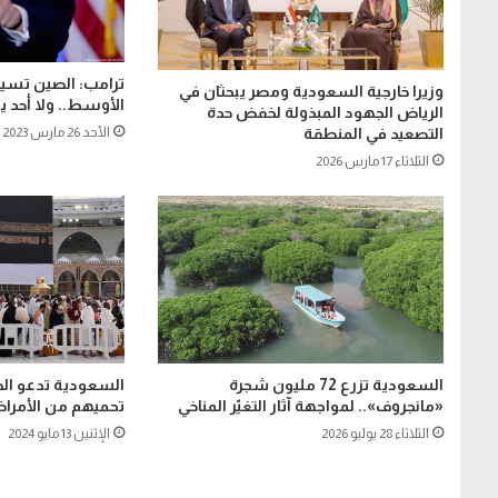
ترامب: الصين تسي
وزيرا خارجية السعودية ومصر يبحثان في
الأوسط.. ولا أحد ي
الرياض الجهود المبذولة لخفض حدة
التصعيد في المنطقة
الأحد 26 مارس 2023
الثلاثاء 17 مارس 2026
السعودية تزرع 72 مليون شجرة
السعودية تدعو الح
«مانجروف».. لمواجهة آثار التغيّر المناخي
تحميهم من الأمرا
الثلاثاء 28 يوليو 2026
الإثنين 13 مايو 2024